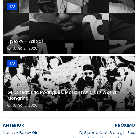
RAP
LipeSky - Sai Sai
Julho 21, 2026
RAP
Gi-O feat. Eric Rodrigues, Mario Flxw & 610 World -
Mongrino
Julho 17, 2026
ANTERIOR
PRÓXIMO
Nenny - Bossy Girl
Dj Sipoda feat. Sidjay, Lil Fox,