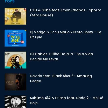
TOP 5
C.B.I & Silibé feat. Eman Chabas - Sporrv
(Afro House)
Dj Verigal x Tchu Mário x Preto Show - Te
Fiz Que
DJ Habias X Filho Do Zua - Se a Vida
Decide Me Levar
Davido feat. Black Sherif - Amazing
Grace
Sublime 414 & D Pina feat. Dada 2 - Me Dá
Hoje