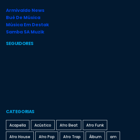
Armivaldo News
Bué De Música
Música Em Destak
Samba SA Muzik
SEGUIDORES
CATEGORIAS
Acapella
Acústico
Afro Beat
Afro Funk
Afro House
Afro Pop
Afro Trap
Álbum
am