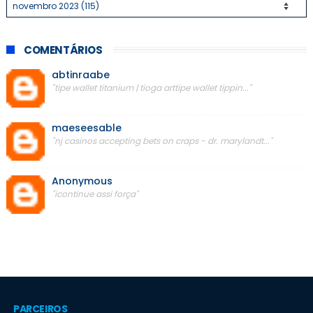
COMENTÁRIOS
abtinraabe
"tipe wallet titanium | tioga arttipe wallet tippin..."
maeseesable
"nj casinos accepting bets on craps - dr. marylandt..."
Anonymous
"icontinue assi força"
PARCEIROS