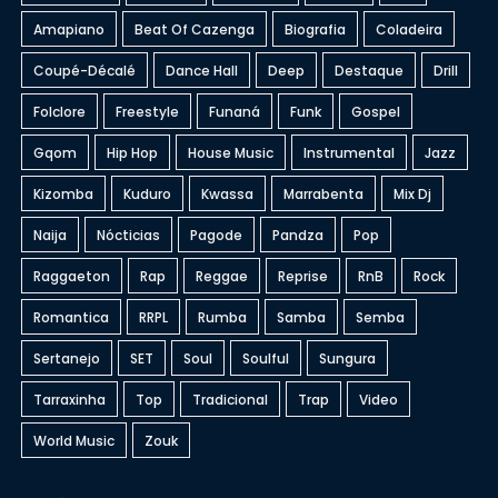
Amapiano
Beat Of Cazenga
Biografia
Coladeira
Coupé-Décalé
Dance Hall
Deep
Destaque
Drill
Folclore
Freestyle
Funaná
Funk
Gospel
Gqom
Hip Hop
House Music
Instrumental
Jazz
Kizomba
Kuduro
Kwassa
Marrabenta
Mix Dj
Naija
Nócticias
Pagode
Pandza
Pop
Raggaeton
Rap
Reggae
Reprise
RnB
Rock
Romantica
RRPL
Rumba
Samba
Semba
Sertanejo
SET
Soul
Soulful
Sungura
Tarraxinha
Top
Tradicional
Trap
Video
World Music
Zouk