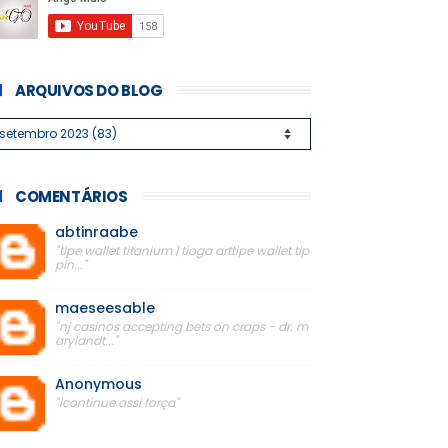
ARQUIVOS DO BLOG
COMENTÁRIOS
abtinraabe
"tipe wallet titanium | tioga arttipe wallet tip
pin..."
maeseesable
"nj casinos accepting bets on craps - dr. m
arylandt..."
Anonymous
"icontinue assi força"