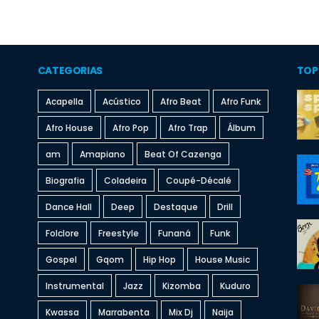
CATEGORIAS
TOP
Acapella
Acústico
Afro Beat
Afro Funk
Afro House
Afro Pop
Afro Trap
Álbum
am
Amapiano
Beat Of Cazenga
Biografia
Coladeira
Coupé-Décalé
Dance Hall
Deep
Destaque
Drill
Folclore
Freestyle
Funaná
Funk
Gospel
Gqom
Hip Hop
House Music
Instrumental
Jazz
Kizomba
Kuduro
Kwassa
Marrabenta
Mix Dj
Naija