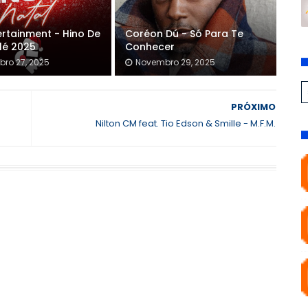
ertainment - Hino De
Coréon Dú - Só Para Te
lé 2025
Conhecer
ro 27, 2025
Novembro 29, 2025
PRÓXIMO
Nilton CM feat. Tio Edson & Smille - M.F.M.