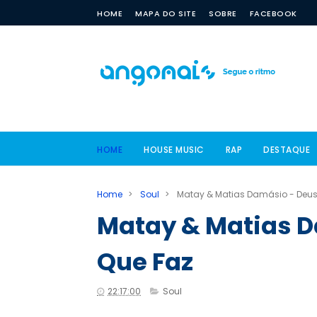
HOME
MAPA DO SITE
SOBRE
FACEBOOK
HOME
HOUSE MUSIC
RAP
DESTAQUE
Home
>
Soul
>
Matay & Matias Damásio - Deus
Matay & Matias D
Que Faz
22:17:00
Soul