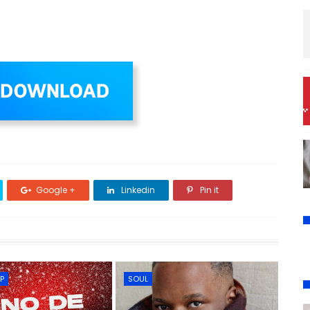
Google +
Linkedin
Pin it
P
SOUL