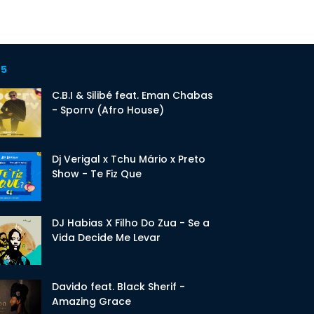
 5
C.B.I & Silibé feat. Eman Chabas
- Sporrv (Afro House)
Dj Verigal x Tchu Mário x Preto
Show - Te Fiz Que
DJ Habias X Filho Do Zua - Se a
Vida Decide Me Levar
Davido feat. Black Sherif -
Amazing Grace