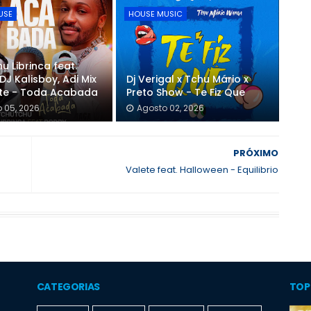
USE
HOUSE MUSIC
u Librinca feat.
DJ Kalisboy, Adi Mix
Dj Verigal x Tchu Mário x
nte - Toda Acabada
Preto Show - Te Fiz Que
 05, 2026
Agosto 02, 2026
PRÓXIMO
Valete feat. Halloween - Equilibrio
CATEGORIAS
TOP