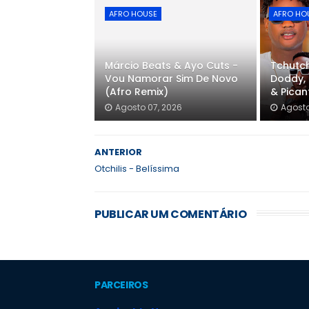
AFRO HOUSE
AFRO HO
Márcio Beats & Ayo Cuts -
Tchutch
Vou Namorar Sim De Novo
Doddy, 
(Afro Remix)
& Pica
Agosto 07, 2026
Agosto
ANTERIOR
Otchilis - Belíssima
PUBLICAR UM COMENTÁRIO
PARCEIROS