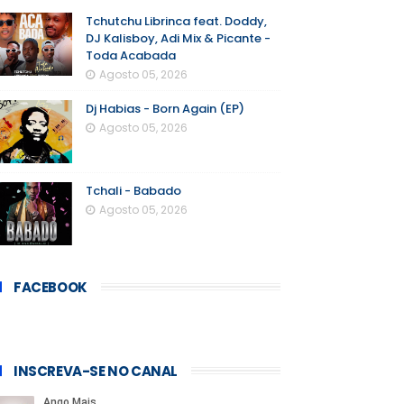
Tchutchu Librinca feat. Doddy,
DJ Kalisboy, Adi Mix & Picante -
Toda Acabada
Agosto 05, 2026
Dj Habias - Born Again (EP)
Agosto 05, 2026
Tchali - Babado
Agosto 05, 2026
FACEBOOK
INSCREVA-SE NO CANAL