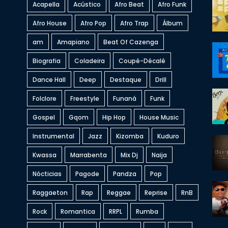
Acapella
Acústico
Afro Beat
Afro Funk
Afro House
Afro Pop
Afro Trap
Álbum
am
Amapiano
Beat Of Cazenga
Biografia
Coladeira
Coupé-Décalé
Dance Hall
Deep
Destaque
Drill
Folclore
Freestyle
Funaná
Funk
Gospel
Gqom
Hip Hop
House Music
Instrumental
Jazz
Kizomba
Kuduro
Kwassa
Marrabenta
Mix Dj
Naija
Nócticias
Pagode
Pandza
Pop
Raggaeton
Rap
Reggae
Reprise
RnB
Rock
Romantica
RRPL
Rumba