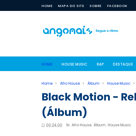
HOME
MAPA DO SITE
SOBRE
FACEBOOK
HOME
HOUSE MUSIC
RAP
DESTAQUE
Home
>
Afro House
>
Álbum
>
House Music
>
Black Motion - Re
(Álbum)
00:24:00
Afro House
,
Álbum
,
House Music