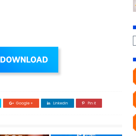
Google +
Linkedin
Pin it