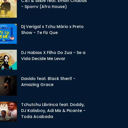
C.B.I & Silibé feat. Eman Chabas
- Sporrv (Afro House)
Dj Verigal x Tchu Mário x Preto
Show - Te Fiz Que
DJ Habias X Filho Do Zua - Se a
Vida Decide Me Levar
Davido feat. Black Sherif -
Amazing Grace
Tchutchu Librinca feat. Doddy,
DJ Kalisboy, Adi Mix & Picante -
Toda Acabada