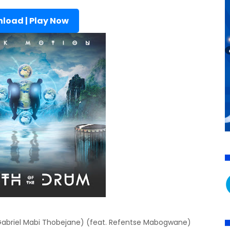
load | Play Now
o Gabriel Mabi Thobejane) (feat. Refentse Mabogwane)