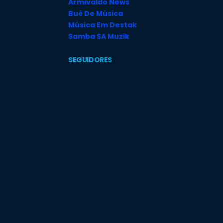
Armivaldo News
Bué De Música
Música Em Destak
Samba SA Muzik
SEGUIDORES