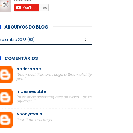
ARQUIVOS DO BLOG
COMENTÁRIOS
abtinraabe
"tipe wallet titanium | tioga arttipe wallet tip
pin..."
maeseesable
"nj casinos accepting bets on craps - dr. m
arylandt..."
Anonymous
"icontinue assi força"