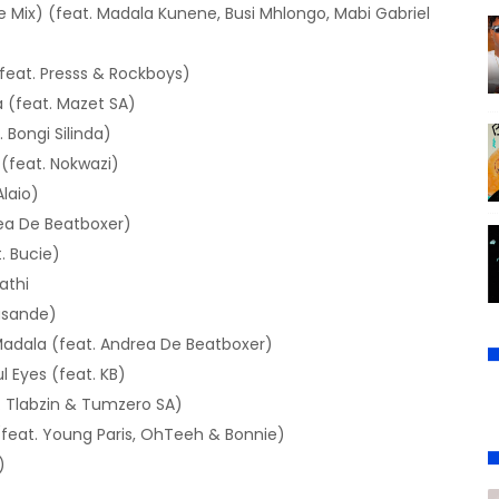
Mix) (feat. Madala Kunene, Busi Mhlongo, Mabi Gabriel
feat. Presss & Rockboys)
 (feat. Mazet SA)
 Bongi Silinda)
 (feat. Nokwazi)
laio)
rea De Beatboxer)
. Bucie)
athi
lasande)
 Madala (feat. Andrea De Beatboxer)
l Eyes (feat. KB)
t. Tlabzin & Tumzero SA)
(feat. Young Paris, OhTeeh & Bonnie)
)