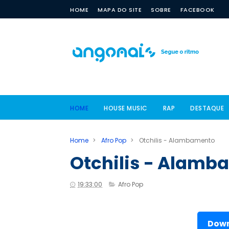
HOME
MAPA DO SITE
SOBRE
FACEBOOK
HOME
HOUSE MUSIC
RAP
DESTAQUE
Home
>
Afro Pop
>
Otchilis - Alambamento
Otchilis - Alamb
19:33:00
Afro Pop
Down