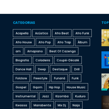
CATEGORIAS
TOP
Acapella
Acústico
Afro Beat
Afro Funk
Afro House
Afro Pop
Afro Trap
Álbum
am
Amapiano
Beat Of Cazenga
Biografia
Coladeira
Coupé-Décalé
Dance Hall
Deep
Destaque
Drill
Folclore
Freestyle
Funaná
Funk
Gospel
Gqom
Hip Hop
House Music
Instrumental
Jazz
Kizomba
Kuduro
Kwassa
Marrabenta
Mix Dj
Naija