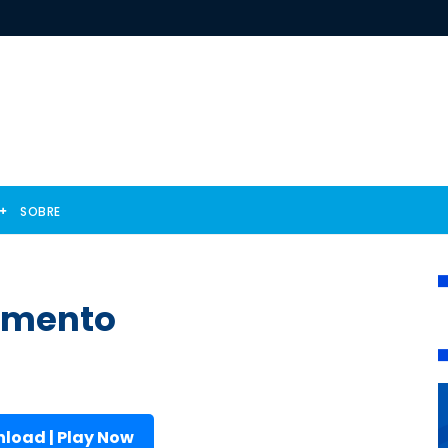
SOBRE
amento
load | Play Now