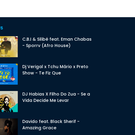
 5
C.B.I & Silibé feat. Eman Chabas
- Sporrv (Afro House)
Dj Verigal x Tchu Mário x Preto
Show - Te Fiz Que
DJ Habias X Filho Do Zua - Se a
Vida Decide Me Levar
Davido feat. Black Sherif -
Amazing Grace