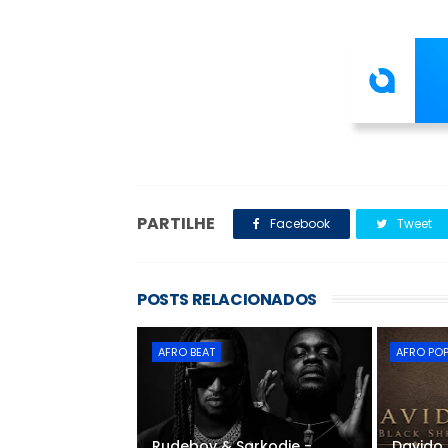
PARTILHE
Facebook
Tweet
POSTS RELACIONADOS
AFRO BEAT
AFRO PO
Rudeboy & Sarkodie -
Davido 