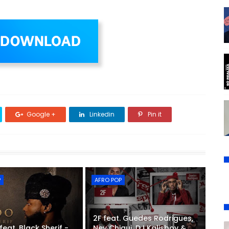
Google +
Linkedin
Pin it
P
AFRO POP
2F feat. Guedes Rodrigues,
feat. Black Sherif -
Ney Chiqui, DJ Kalisboy &