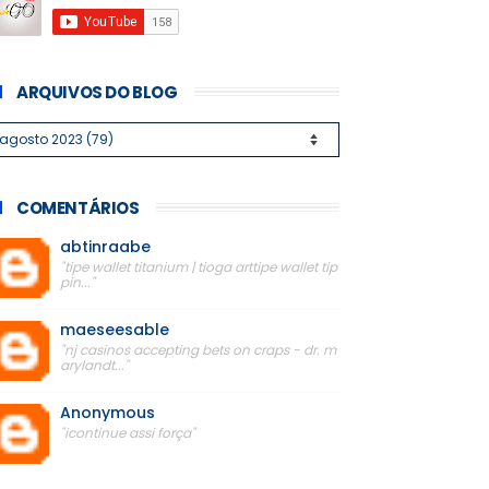
ARQUIVOS DO BLOG
COMENTÁRIOS
abtinraabe
"tipe wallet titanium | tioga arttipe wallet tip
pin..."
maeseesable
"nj casinos accepting bets on craps - dr. m
arylandt..."
Anonymous
"icontinue assi força"