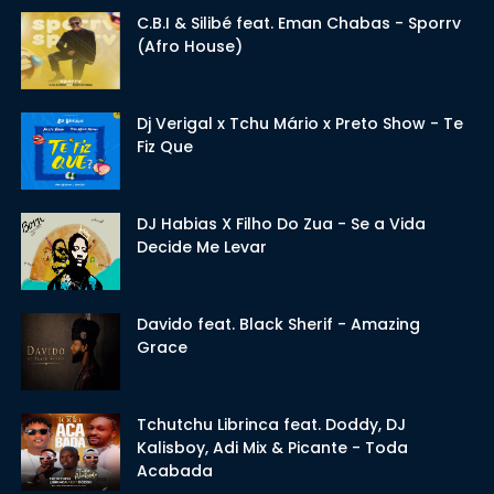
C.B.I & Silibé feat. Eman Chabas - Sporrv
(Afro House)
Dj Verigal x Tchu Mário x Preto Show - Te
Fiz Que
DJ Habias X Filho Do Zua - Se a Vida
Decide Me Levar
Davido feat. Black Sherif - Amazing
Grace
Tchutchu Librinca feat. Doddy, DJ
Kalisboy, Adi Mix & Picante - Toda
Acabada