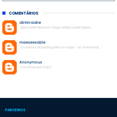
COMENTÁRIOS
abtinraabe
"tipe wallet titanium | tioga arttipe wallet tippin..."
maeseesable
"nj casinos accepting bets on craps - dr. marylandt..."
Anonymous
"icontinue assi força"
PARCEIROS