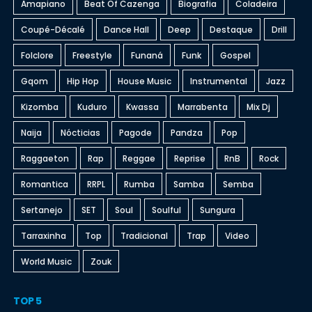
Amapiano
Beat Of Cazenga
Biografia
Coladeira
Coupé-Décalé
Dance Hall
Deep
Destaque
Drill
Folclore
Freestyle
Funaná
Funk
Gospel
Gqom
Hip Hop
House Music
Instrumental
Jazz
Kizomba
Kuduro
Kwassa
Marrabenta
Mix Dj
Naija
Nócticias
Pagode
Pandza
Pop
Raggaeton
Rap
Reggae
Reprise
RnB
Rock
Romantica
RRPL
Rumba
Samba
Semba
Sertanejo
SET
Soul
Soulful
Sungura
Tarraxinha
Top
Tradicional
Trap
Video
World Music
Zouk
TOP 5