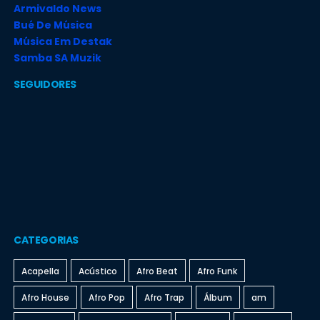
Armivaldo News
Bué De Música
Música Em Destak
Samba SA Muzik
SEGUIDORES
CATEGORIAS
Acapella
Acústico
Afro Beat
Afro Funk
Afro House
Afro Pop
Afro Trap
Álbum
am