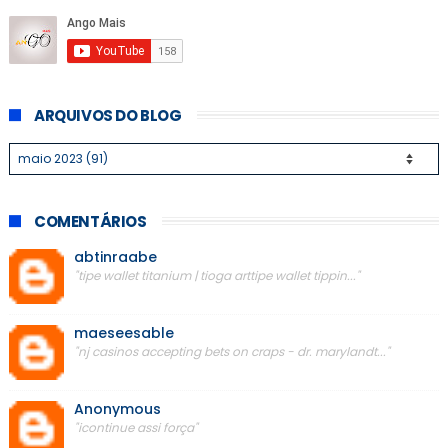
ARQUIVOS DO BLOG
COMENTÁRIOS
abtinraabe
"tipe wallet titanium | tioga arttipe wallet tippin..."
maeseesable
"nj casinos accepting bets on craps - dr. marylandt..."
Anonymous
"icontinue assi força"