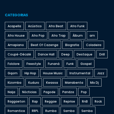
CATEGORIAS
Acapella
Acústico
Afro Beat
Afro Funk
Afro House
Afro Pop
Afro Trap
Álbum
am
Amapiano
Beat Of Cazenga
Biografia
Coladeira
Coupé-Décalé
Dance Hall
Deep
Destaque
Drill
Folclore
Freestyle
Funaná
Funk
Gospel
Gqom
Hip Hop
House Music
Instrumental
Jazz
Kizomba
Kuduro
Kwassa
Marrabenta
Mix Dj
Naija
Nócticias
Pagode
Pandza
Pop
Raggaeton
Rap
Reggae
Reprise
RnB
Rock
Romantica
RRPL
Rumba
Samba
Semba