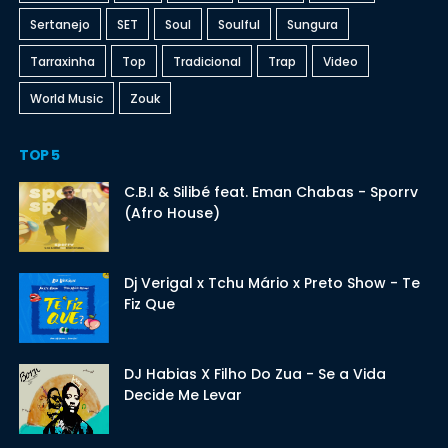
Sertanejo
SET
Soul
Soulful
Sungura
Tarraxinha
Top
Tradicional
Trap
Video
World Music
Zouk
TOP 5
C.B.I & Silibé feat. Eman Chabas - Sporrv
(Afro House)
Dj Verigal x Tchu Mário x Preto Show - Te
Fiz Que
DJ Habias X Filho Do Zua - Se a Vida
Decide Me Levar