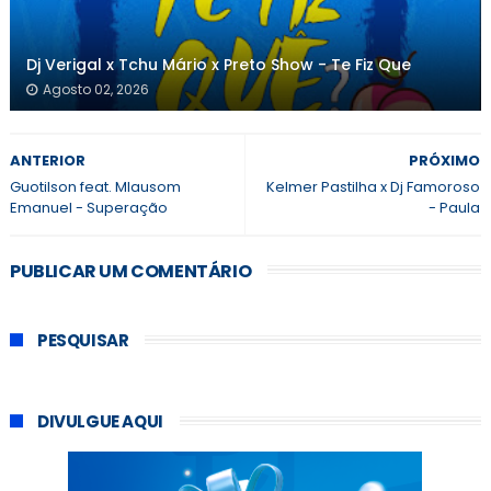
Dj Verigal x Tchu Mário x Preto Show - Te Fiz Que
Agosto 02, 2026
ANTERIOR
PRÓXIMO
Guotilson feat. Mlausom
Kelmer Pastilha x Dj Famoroso
Emanuel - Superação
- Paula
PUBLICAR UM COMENTÁRIO
PESQUISAR
DIVULGUE AQUI