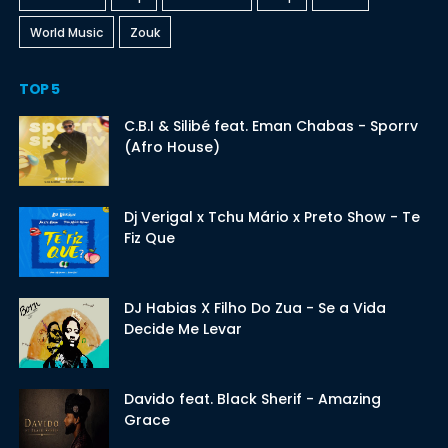
World Music
Zouk
TOP 5
C.B.I & Silibé feat. Eman Chabas - Sporrv
(Afro House)
Dj Verigal x Tchu Mário x Preto Show - Te
Fiz Que
DJ Habias X Filho Do Zua - Se a Vida
Decide Me Levar
Davido feat. Black Sherif - Amazing
Grace