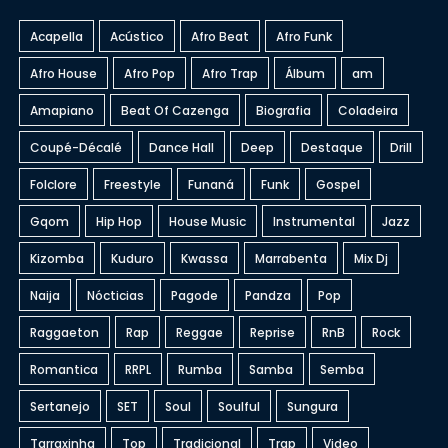
Acapella
Acústico
Afro Beat
Afro Funk
Afro House
Afro Pop
Afro Trap
Álbum
am
Amapiano
Beat Of Cazenga
Biografia
Coladeira
Coupé-Décalé
Dance Hall
Deep
Destaque
Drill
Folclore
Freestyle
Funaná
Funk
Gospel
Gqom
Hip Hop
House Music
Instrumental
Jazz
Kizomba
Kuduro
Kwassa
Marrabenta
Mix Dj
Naija
Nócticias
Pagode
Pandza
Pop
Raggaeton
Rap
Reggae
Reprise
RnB
Rock
Romantica
RRPL
Rumba
Samba
Semba
Sertanejo
SET
Soul
Soulful
Sungura
Tarraxinha
Top
Tradicional
Trap
Video