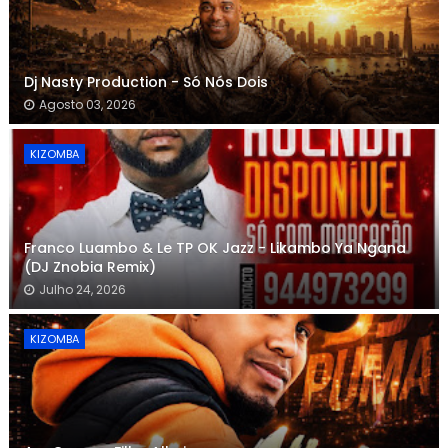
Dj Nasty Production - Só Nós Dois
Agosto 03, 2026
KIZOMBA
Franco Luambo & Le TP OK Jazz - Likambo Ya Ngana
(DJ Znobia Remix)
Julho 24, 2026
KIZOMBA