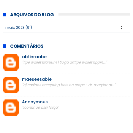
ARQUIVOS DO BLOG
COMENTÁRIOS
abtinraabe
"tipe wallet titanium | tioga arttipe wallet tippin..."
maeseesable
"nj casinos accepting bets on craps - dr. marylandt..."
Anonymous
"icontinue assi força"