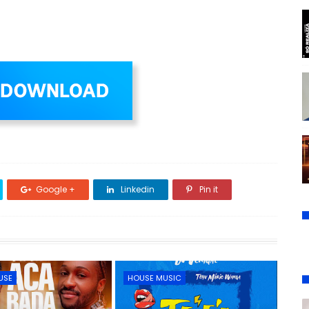
Google +
Linkedin
Pin it
USE
HOUSE MUSIC