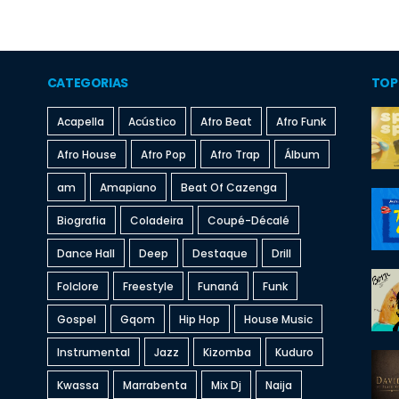
CATEGORIAS
TOP
Acapella
Acústico
Afro Beat
Afro Funk
Afro House
Afro Pop
Afro Trap
Álbum
am
Amapiano
Beat Of Cazenga
Biografia
Coladeira
Coupé-Décalé
Dance Hall
Deep
Destaque
Drill
Folclore
Freestyle
Funaná
Funk
Gospel
Gqom
Hip Hop
House Music
Instrumental
Jazz
Kizomba
Kuduro
Kwassa
Marrabenta
Mix Dj
Naija