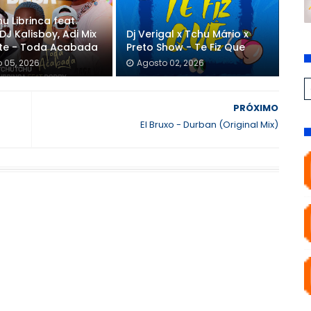
u Librinca feat.
DJ Kalisboy, Adi Mix
Dj Verigal x Tchu Mário x
nte - Toda Acabada
Preto Show - Te Fiz Que
 05, 2026
Agosto 02, 2026
PRÓXIMO
El Bruxo - Durban (Original Mix)