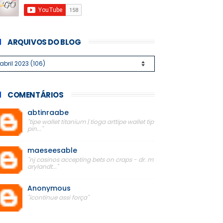
ARQUIVOS DO BLOG
COMENTÁRIOS
abtinraabe
"tipe wallet titanium | tioga arttipe wallet tip
pin..."
maeseesable
"nj casinos accepting bets on craps - dr. m
arylandt..."
Anonymous
"icontinue assi força"