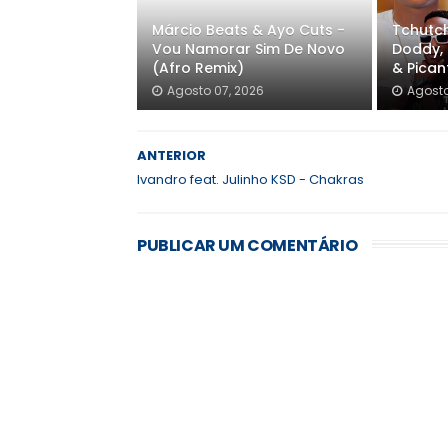
Márcio Beats & Ayo Cuts -
Tchutch
Vou Namorar Sim De Novo
Doddy, 
(Afro Remix)
& Pica
Agosto 07, 2026
Agosto
ANTERIOR
Ivandro feat. Julinho KSD - Chakras
PUBLICAR UM COMENTÁRIO