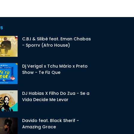
 5
C.B.I & Silibé feat. Eman Chabas
- Sporrv (Afro House)
Dj Verigal x Tchu Mário x Preto
Show - Te Fiz Que
DJ Habias X Filho Do Zua - Se a
Vida Decide Me Levar
Davido feat. Black Sherif -
Amazing Grace