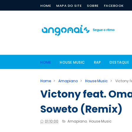
HOME
MAPA DO SITE
SOBRE
FACEBOOK
HOME
HOUSE MUSIC
RAP
DESTAQUE
Home
>
Amapiano
>
House Music
>
Victony 
Victony feat. Om
Soweto (Remix)
01:10:00
Amapiano
,
House Music