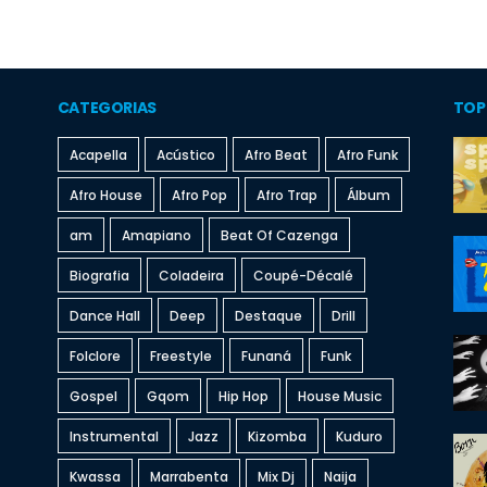
CATEGORIAS
TOP
Acapella
Acústico
Afro Beat
Afro Funk
Afro House
Afro Pop
Afro Trap
Álbum
am
Amapiano
Beat Of Cazenga
Biografia
Coladeira
Coupé-Décalé
Dance Hall
Deep
Destaque
Drill
Folclore
Freestyle
Funaná
Funk
Gospel
Gqom
Hip Hop
House Music
Instrumental
Jazz
Kizomba
Kuduro
Kwassa
Marrabenta
Mix Dj
Naija