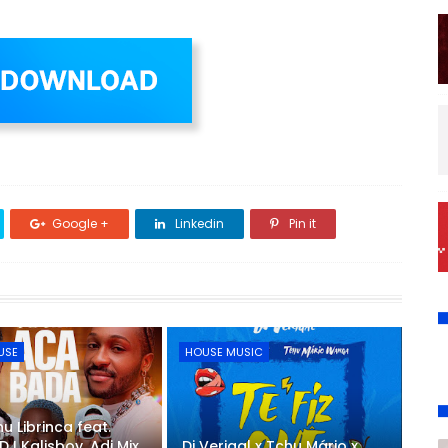
Google +
Linkedin
Pin it
USE
HOUSE MUSIC
u Librinca feat.
DJ Kalisboy, Adi Mix
Dj Verigal x Tchu Mário x