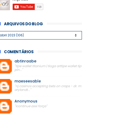
ARQUIVOS DO BLOG
COMENTÁRIOS
abtinraabe
"tipe wallet titanium | tioga arttipe wallet tip
pin..."
maeseesable
"nj casinos accepting bets on craps - dr. m
arylandt..."
Anonymous
"icontinue assi força"