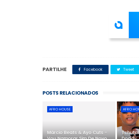
PARTILHE
Facebook
Tweet
POSTS RELACIONADOS
AFRO HOUSE
AFRO HO
Márcio Beats & Ayo Cuts -
Tchutch
Vou Namorar Sim De Novo
Doddy, 