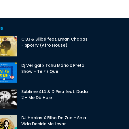
 5
C.B.I & Silibé feat. Eman Chabas
- Sporrv (Afro House)
Dj Verigal x Tchu Mário x Preto
Show - Te Fiz Que
Sublime 414 & D Pina feat. Dada
2 - Me Dá Hoje
DJ Habias X Filho Do Zua - Se a
Vida Decide Me Levar