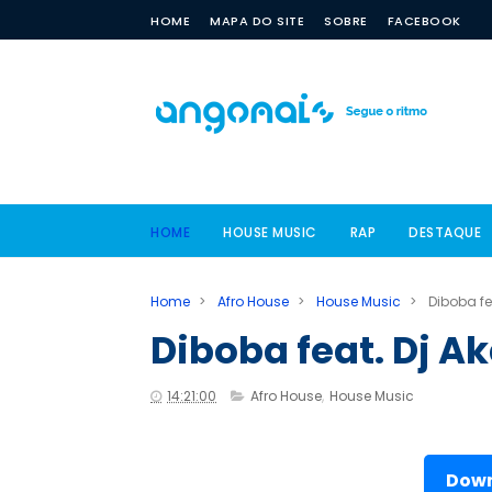
HOME
MAPA DO SITE
SOBRE
FACEBOOK
HOME
HOUSE MUSIC
RAP
DESTAQUE
Home
>
Afro House
>
House Music
>
Diboba fe
Diboba feat. Dj 
14:21:00
Afro House
,
House Music
Down