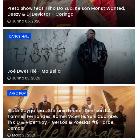
Preto Show feat. Filho Do Zua, Kelson Monst Wanted,
Deezy & Dj Devictor - Coringa
Junho 05, 2026
DANCE HALL
Joé Dwèt Filé - Ma Bella
Junho 03, 2026
AFRO POP
Black Spygo feat. Stefânia Leonel, Denilson L.A,
Tamires Fernandes, Romel Vicente, Yuni Cuambe,
TYKID & Viper Toy - Versos & Poesias #8 Tarde
Demais
Maio 21, 2026