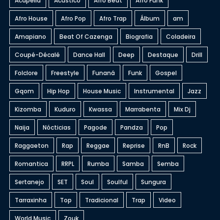
Acapella
Acústico
Afro Beat
Afro Funk
Afro House
Afro Pop
Afro Trap
Álbum
am
Amapiano
Beat Of Cazenga
Biografia
Coladeira
Coupé-Décalé
Dance Hall
Deep
Destaque
Drill
Folclore
Freestyle
Funaná
Funk
Gospel
Gqom
Hip Hop
House Music
Instrumental
Jazz
Kizomba
Kuduro
Kwassa
Marrabenta
Mix Dj
Naija
Nócticias
Pagode
Pandza
Pop
Raggaeton
Rap
Reggae
Reprise
RnB
Rock
Romantica
RRPL
Rumba
Samba
Semba
Sertanejo
SET
Soul
Soulful
Sungura
Tarraxinha
Top
Tradicional
Trap
Video
World Music
Zouk