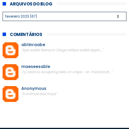
ARQUIVOS DO BLOG
COMENTÁRIOS
abtinraabe
"tipe wallet titanium | tioga arttipe wallet tippin..."
maeseesable
"nj casinos accepting bets on craps - dr. marylandt..."
Anonymous
"icontinue assi força"