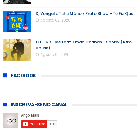
Dj Verigal x Tchu Mário x Preto Show - Te Fiz Que
Agosto 02, 2026
C.B.I & Silibé feat. Eman Chabas - Sporrv (Afro
House)
Agosto 01, 2026
FACEBOOK
INSCREVA-SE NO CANAL