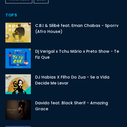
TOP 5
C.B.I & Silibé feat. Eman Chabas - Sporrv
(Afro House)
Dj Verigal x Tchu Mário x Preto Show - Te
Fiz Que
DJ Habias X Filho Do Zua - Se a Vida
Decide Me Levar
Davido feat. Black Sherif - Amazing
Grace