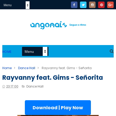
HOME
Home
>
Dance Hall
>
Rayvanny feat. Gims - Señorita
Rayvanny feat. Gims - Señorita
23:17:00
Dance Hall
Download | Play Now