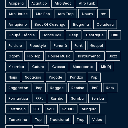
Acapella
Acústico
Afro Beat
Afro Funk
Afro House
Afro Pop
Afro Trap
Álbum
am
Amapiano
Beat Of Cazenga
Biografia
Coladeira
Coupé-Décalé
Dance Hall
Deep
Destaque
Drill
Folclore
Freestyle
Funaná
Funk
Gospel
Gqom
Hip Hop
House Music
Instrumental
Jazz
Kizomba
Kuduro
Kwassa
Marrabenta
Mix Dj
Naija
Nócticias
Pagode
Pandza
Pop
Raggaeton
Rap
Reggae
Reprise
RnB
Rock
Romantica
RRPL
Rumba
Samba
Semba
Sertanejo
SET
Soul
Soulful
Sungura
Tarraxinha
Top
Tradicional
Trap
Video