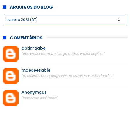
ARQUIVOS DO BLOG
COMENTÁRIOS
abtinraabe
"tipe wallet titanium | tioga arttipe wallet tippin..."
maeseesable
"nj casinos accepting bets on craps - dr. marylandt..."
Anonymous
"icontinue assi força"