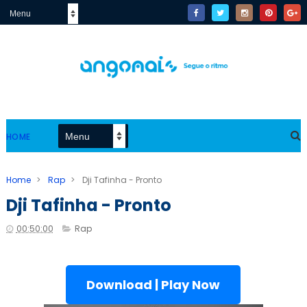
HOME
Home
>
Rap
>
Dji Tafinha - Pronto
Dji Tafinha - Pronto
00:50:00
Rap
Download | Play Now