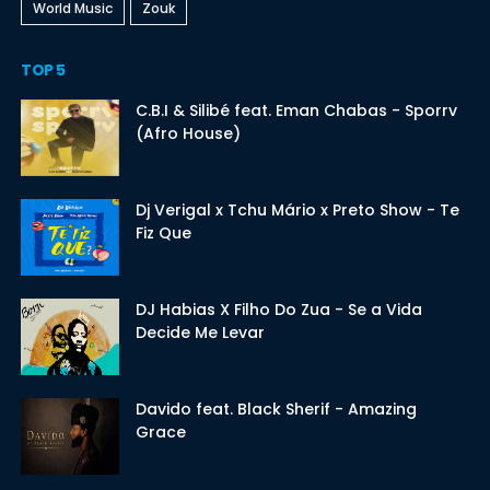
World Music
Zouk
TOP 5
C.B.I & Silibé feat. Eman Chabas - Sporrv
(Afro House)
Dj Verigal x Tchu Mário x Preto Show - Te
Fiz Que
DJ Habias X Filho Do Zua - Se a Vida
Decide Me Levar
Davido feat. Black Sherif - Amazing
Grace