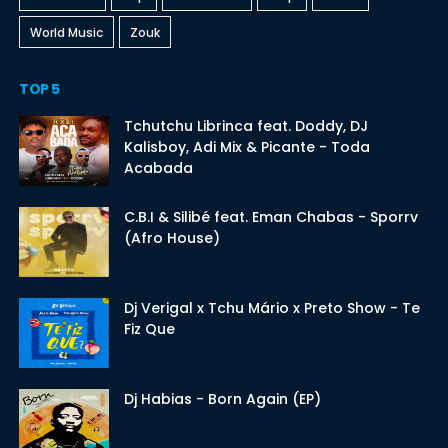
World Music
Zouk
TOP 5
Tchutchu Librinca feat. Doddy, DJ
Kalisboy, Adi Mix & Picante - Toda
Acabada
C.B.I & Silibé feat. Eman Chabas - Sporrv
(Afro House)
Dj Verigal x Tchu Mário x Preto Show - Te
Fiz Que
Dj Habias - Born Again (EP)