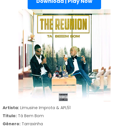
Download | Play Now
Artista:
Limusine Improta & APL51
Titulo:
Tá Bem Bom
Gênero:
Tarraxinha