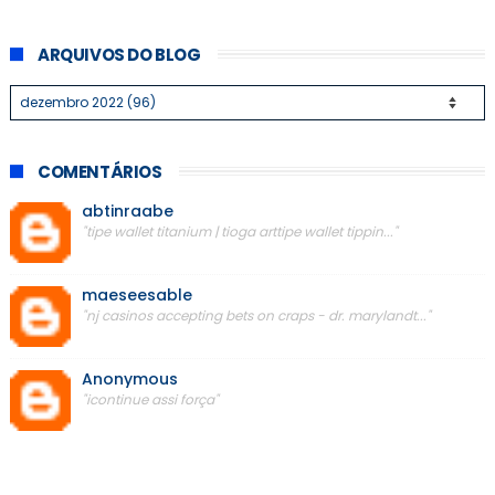
ARQUIVOS DO BLOG
COMENTÁRIOS
abtinraabe
"tipe wallet titanium | tioga arttipe wallet tippin..."
maeseesable
"nj casinos accepting bets on craps - dr. marylandt..."
Anonymous
"icontinue assi força"