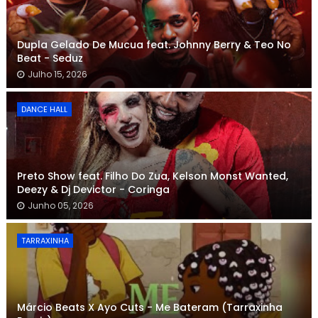
Dupla Gelado De Mucua feat. Johnny Berry & Teo No
Beat - Seduz
Julho 15, 2026
DANCE HALL
Preto Show feat. Filho Do Zua, Kelson Monst Wanted,
Deezy & Dj Devictor - Coringa
Junho 05, 2026
TARRAXINHA
Márcio Beats X Ayo Cuts - Me Bateram (Tarraxinha