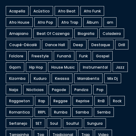
Acapella
Acústico
Afro Beat
Afro Funk
Afro House
Afro Pop
Afro Trap
Álbum
am
Amapiano
Beat Of Cazenga
Biografia
Coladeira
Coupé-Décalé
Dance Hall
Deep
Destaque
Drill
Folclore
Freestyle
Funaná
Funk
Gospel
Gqom
Hip Hop
House Music
Instrumental
Jazz
Kizomba
Kuduro
Kwassa
Marrabenta
Mix Dj
Naija
Nócticias
Pagode
Pandza
Pop
Raggaeton
Rap
Reggae
Reprise
RnB
Rock
Romantica
RRPL
Rumba
Samba
Semba
Sertanejo
SET
Soul
Soulful
Sungura
Tarraxinha
Top
Tradicional
Trap
Video