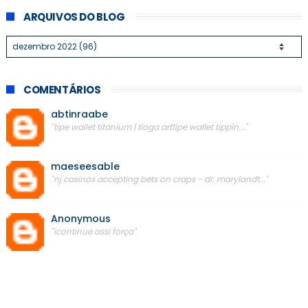
ARQUIVOS DO BLOG
COMENTÁRIOS
abtinraabe
"tipe wallet titanium | tioga arttipe wallet tippin..."
maeseesable
"nj casinos accepting bets on craps - dr. marylandt..."
Anonymous
"icontinue assi força"