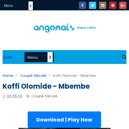
HOME
Home
>
Coupé-Décalé
>
Koffi Olomide - Mbembe
Koffi Olomide - Mbembe
00:55:00
Coupé-Décalé
Download | Play Now