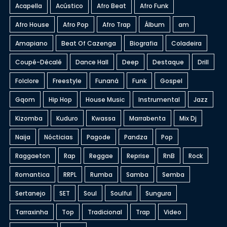
Acapella
Acústico
Afro Beat
Afro Funk
Afro House
Afro Pop
Afro Trap
Álbum
am
Amapiano
Beat Of Cazenga
Biografia
Coladeira
Coupé-Décalé
Dance Hall
Deep
Destaque
Drill
Folclore
Freestyle
Funaná
Funk
Gospel
Gqom
Hip Hop
House Music
Instrumental
Jazz
Kizomba
Kuduro
Kwassa
Marrabenta
Mix Dj
Naija
Nócticias
Pagode
Pandza
Pop
Raggaeton
Rap
Reggae
Reprise
RnB
Rock
Romantica
RRPL
Rumba
Samba
Semba
Sertanejo
SET
Soul
Soulful
Sungura
Tarraxinha
Top
Tradicional
Trap
Video