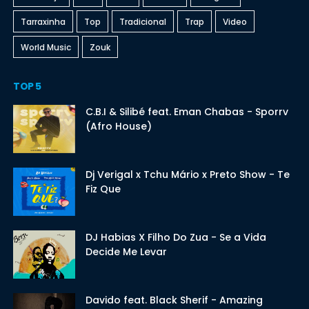
Tarraxinha
Top
Tradicional
Trap
Video
World Music
Zouk
TOP 5
C.B.I & Silibé feat. Eman Chabas - Sporrv
(Afro House)
Dj Verigal x Tchu Mário x Preto Show - Te
Fiz Que
DJ Habias X Filho Do Zua - Se a Vida
Decide Me Levar
Davido feat. Black Sherif - Amazing