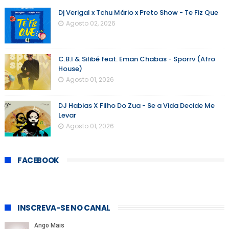
Dj Verigal x Tchu Mário x Preto Show - Te Fiz Que
Agosto 02, 2026
C.B.I & Silibé feat. Eman Chabas - Sporrv (Afro
House)
Agosto 01, 2026
DJ Habias X Filho Do Zua - Se a Vida Decide Me
Levar
Agosto 01, 2026
FACEBOOK
INSCREVA-SE NO CANAL