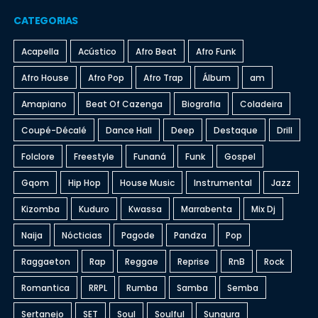
CATEGORIAS
Acapella
Acústico
Afro Beat
Afro Funk
Afro House
Afro Pop
Afro Trap
Álbum
am
Amapiano
Beat Of Cazenga
Biografia
Coladeira
Coupé-Décalé
Dance Hall
Deep
Destaque
Drill
Folclore
Freestyle
Funaná
Funk
Gospel
Gqom
Hip Hop
House Music
Instrumental
Jazz
Kizomba
Kuduro
Kwassa
Marrabenta
Mix Dj
Naija
Nócticias
Pagode
Pandza
Pop
Raggaeton
Rap
Reggae
Reprise
RnB
Rock
Romantica
RRPL
Rumba
Samba
Semba
Sertanejo
SET
Soul
Soulful
Sungura