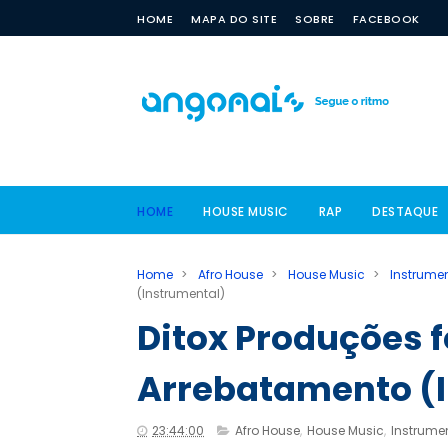
HOME
MAPA DO SITE
SOBRE
FACEBOOK
HOME
HOUSE MUSIC
RAP
DESTAQUE
Home
>
Afro House
>
House Music
>
Instrume
(Instrumental)
Ditox Produções f
Arrebatamento (
23:44:00
Afro House
,
House Music
,
Instrume