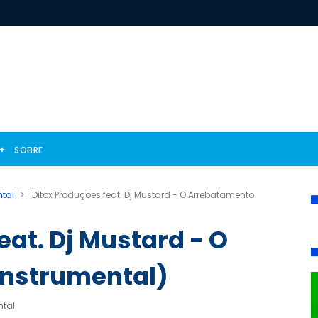
SOBRE
ntal
>
Ditox Produções feat. Dj Mustard - O Arrebatamento
eat. Dj Mustard - O
Instrumental)
ntal