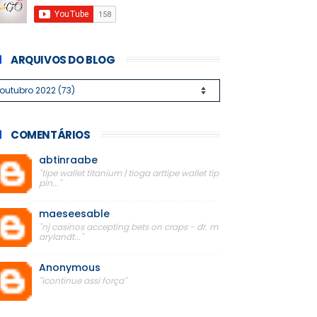
ARQUIVOS DO BLOG
COMENTÁRIOS
abtinraabe
"tipe wallet titanium | tioga arttipe wallet tip
pin..."
maeseesable
"nj casinos accepting bets on craps - dr. m
arylandt..."
Anonymous
"icontinue assi força"