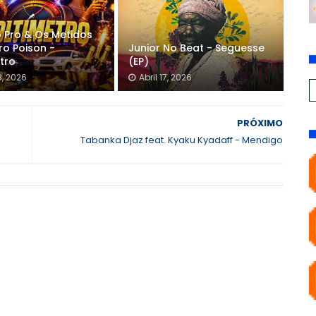
o Pro & Os Metidos
fro Poison -
Junior No Beat - Seguesse
tro
(EP)
8, 2026
Abril 17, 2026
PRÓXIMO
Tabanka Djaz feat. Kyaku Kyadaff - Mendigo