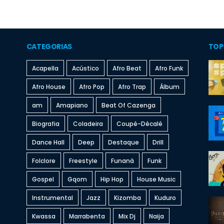
CATEGORIAS
TOP
Acapella
Acústico
Afro Beat
Afro Funk
Afro House
Afro Pop
Afro Trap
Álbum
am
Amapiano
Beat Of Cazenga
Biografia
Coladeira
Coupé-Décalé
Dance Hall
Deep
Destaque
Drill
Folclore
Freestyle
Funaná
Funk
Gospel
Gqom
Hip Hop
House Music
Instrumental
Jazz
Kizomba
Kuduro
Kwassa
Marrabenta
Mix Dj
Naija