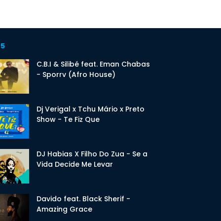
 5
C.B.I & Silibé feat. Eman Chabas
- Sporrv (Afro House)
Dj Verigal x Tchu Mário x Preto
Show - Te Fiz Que
DJ Habias X Filho Do Zua - Se a
Vida Decide Me Levar
Davido feat. Black Sherif -
Amazing Grace