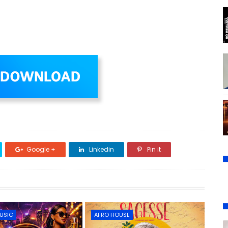
Google +
Linkedin
Pin it
USIC
AFRO HOUSE