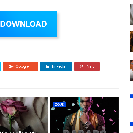
Google +
Linkedin
Pin it
ZOUK
atiana - Rancor