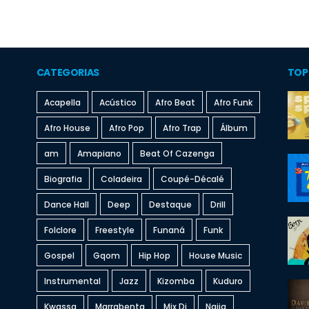
CATEGORIAS
TOP
Acapella
Acústico
Afro Beat
Afro Funk
Afro House
Afro Pop
Afro Trap
Álbum
am
Amapiano
Beat Of Cazenga
Biografia
Coladeira
Coupé-Décalé
Dance Hall
Deep
Destaque
Drill
Folclore
Freestyle
Funaná
Funk
Gospel
Gqom
Hip Hop
House Music
Instrumental
Jazz
Kizomba
Kuduro
Kwassa
Marrabenta
Mix Dj
Naija