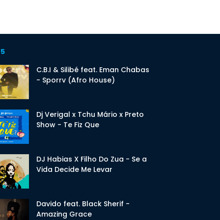
 5
C.B.I & Silibé feat. Eman Chabas
- Sporrv (Afro House)
Dj Verigal x Tchu Mário x Preto
Show - Te Fiz Que
DJ Habias X Filho Do Zua - Se a
Vida Decide Me Levar
Davido feat. Black Sherif -
Amazing Grace