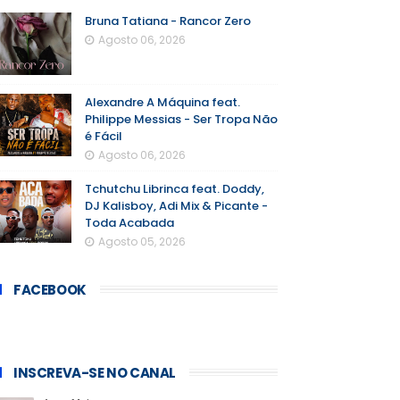
Bruna Tatiana - Rancor Zero
Agosto 06, 2026
Alexandre A Máquina feat.
Philippe Messias - Ser Tropa Não
é Fácil
Agosto 06, 2026
Tchutchu Librinca feat. Doddy,
DJ Kalisboy, Adi Mix & Picante -
Toda Acabada
Agosto 05, 2026
FACEBOOK
INSCREVA-SE NO CANAL