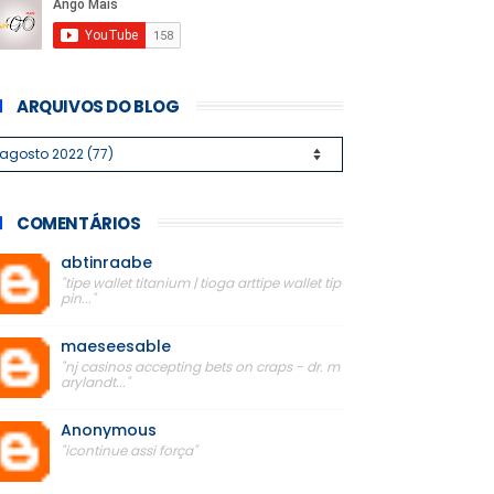
ARQUIVOS DO BLOG
COMENTÁRIOS
abtinraabe
"tipe wallet titanium | tioga arttipe wallet tip
pin..."
maeseesable
"nj casinos accepting bets on craps - dr. m
arylandt..."
Anonymous
"icontinue assi força"