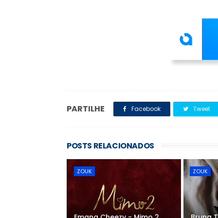
PARTILHE
Facebook
Tweet
POSTS RELACIONADOS
ZOUK
ZOUK
Emana Cheezy - Mimo 2
Bruna T