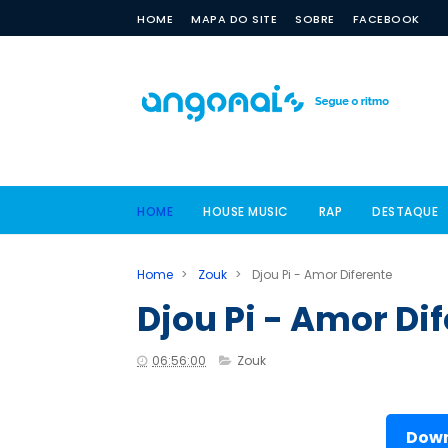
HOME
MAPA DO SITE
SOBRE
FACEBOOK
HOME
HOUSE MUSIC
RAP
DESTAQUE
Home
>
Zouk
>
Djou Pi - Amor Diferente
Djou Pi - Amor Di
06:56:00
Zouk
Down