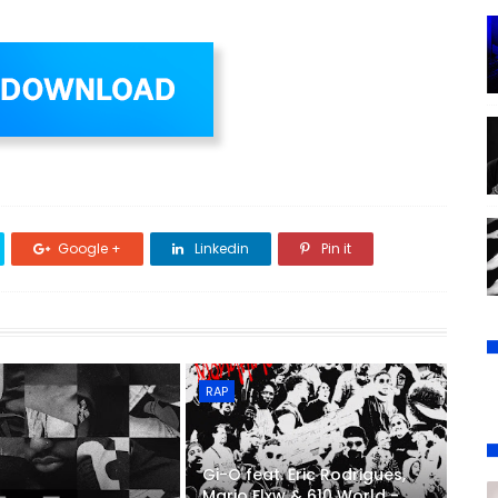
Google +
Linkedin
Pin it
RAP
Gi-O feat. Eric Rodrigues,
Mario Flxw & 610 World -