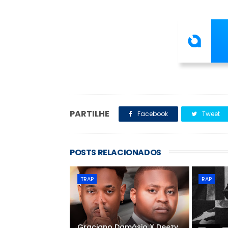
PARTILHE
Facebook
Tweet
POSTS RELACIONADOS
TRAP
RAP
Graciano Damásio X Deezy