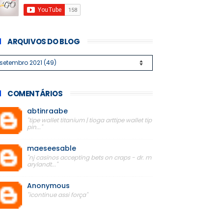
ARQUIVOS DO BLOG
COMENTÁRIOS
abtinraabe
"tipe wallet titanium | tioga arttipe wallet tip
pin..."
maeseesable
"nj casinos accepting bets on craps - dr. m
arylandt..."
Anonymous
"icontinue assi força"