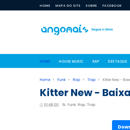
HOME
MAPA DO SITE
SOBRE
FACEBOOK
HOME
HOUSE MUSIC
RAP
DESTAQUE
Home
>
Funk
>
Rap
>
Trap
>
Kitter New - Ba
Kitter New - Baix
01:48:00
Funk
,
Rap
,
Trap
Down