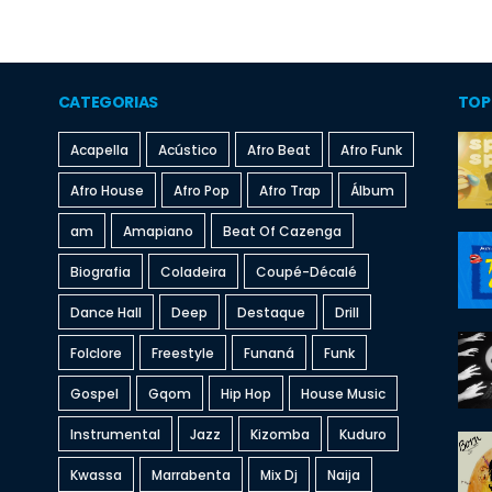
CATEGORIAS
TOP
Acapella
Acústico
Afro Beat
Afro Funk
Afro House
Afro Pop
Afro Trap
Álbum
am
Amapiano
Beat Of Cazenga
Biografia
Coladeira
Coupé-Décalé
Dance Hall
Deep
Destaque
Drill
Folclore
Freestyle
Funaná
Funk
Gospel
Gqom
Hip Hop
House Music
Instrumental
Jazz
Kizomba
Kuduro
Kwassa
Marrabenta
Mix Dj
Naija