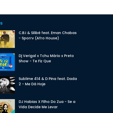
 5
C.B.I & Silibé feat. Eman Chabas
- Sporrv (Afro House)
Dj Verigal x Tchu Mário x Preto
Show - Te Fiz Que
Sublime 414 & D Pina feat. Dada
2 - Me Dá Hoje
DJ Habias X Filho Do Zua - Se a
Vida Decide Me Levar