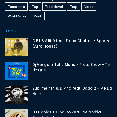
Tarraxinha
Top
Tradicional
Trap
Video
World Music
Zouk
TOP 5
C.B.I & Silibé feat. Eman Chabas - Sporrv
(Afro House)
Dj Verigal x Tchu Mário x Preto Show - Te
Fiz Que
Sublime 414 & D Pina feat. Dada 2 - Me Dá
Hoje
DJ Habias X Filho Do Zua - Se a Vida