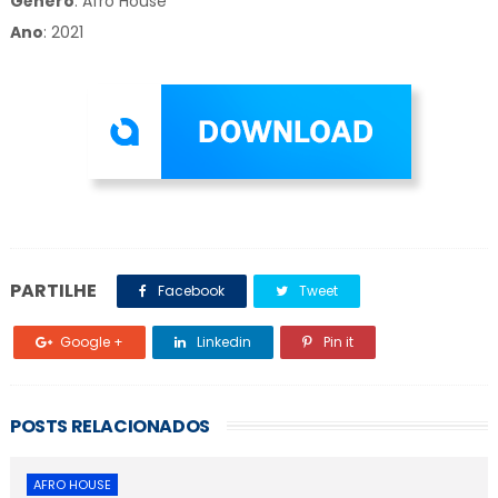
Gênero
:
Afro House
Ano
: 2021
PARTILHE
Facebook
Tweet
Google +
Linkedin
Pin it
POSTS RELACIONADOS
AFRO HOUSE