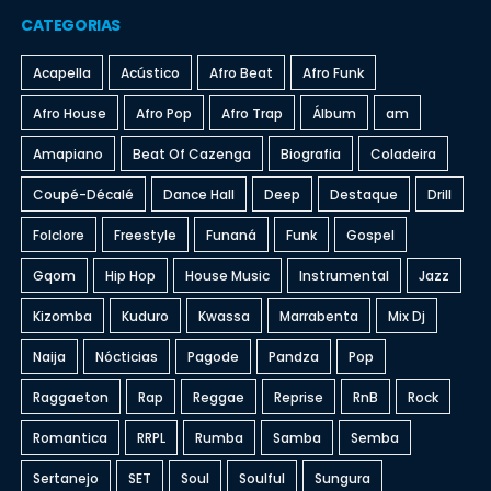
CATEGORIAS
Acapella
Acústico
Afro Beat
Afro Funk
Afro House
Afro Pop
Afro Trap
Álbum
am
Amapiano
Beat Of Cazenga
Biografia
Coladeira
Coupé-Décalé
Dance Hall
Deep
Destaque
Drill
Folclore
Freestyle
Funaná
Funk
Gospel
Gqom
Hip Hop
House Music
Instrumental
Jazz
Kizomba
Kuduro
Kwassa
Marrabenta
Mix Dj
Naija
Nócticias
Pagode
Pandza
Pop
Raggaeton
Rap
Reggae
Reprise
RnB
Rock
Romantica
RRPL
Rumba
Samba
Semba
Sertanejo
SET
Soul
Soulful
Sungura