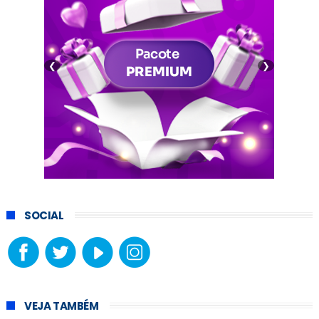
❮
❯
SOCIAL
VEJA TAMBÉM