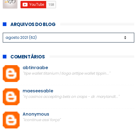
ARQUIVOS DO BLOG
COMENTÁRIOS
abtinraabe
"tipe wallet titanium | tioga arttipe wallet tippin..."
maeseesable
"nj casinos accepting bets on craps - dr. marylandt..."
Anonymous
"icontinue assi força"