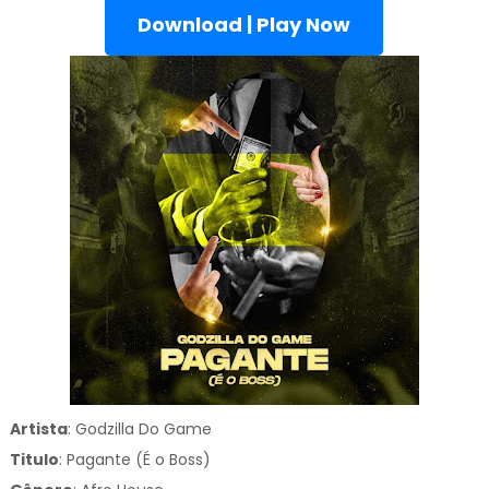
Download | Play Now
Artista
: Godzilla Do Game
Titulo
:
Pagante (É o Boss)