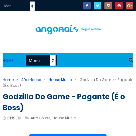
HOME
Home
>
Afro House
>
House Music
>
Godzilla Do Game - Pagante
(É o Boss)
Godzilla Do Game - Pagante (É o
Boss)
01:19:00
Afro House
,
House Music