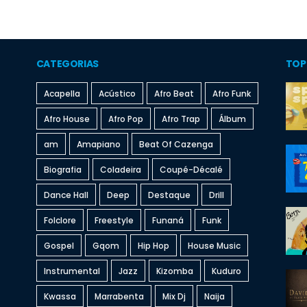
CATEGORIAS
TOP
Acapella
Acústico
Afro Beat
Afro Funk
Afro House
Afro Pop
Afro Trap
Álbum
am
Amapiano
Beat Of Cazenga
Biografia
Coladeira
Coupé-Décalé
Dance Hall
Deep
Destaque
Drill
Folclore
Freestyle
Funaná
Funk
Gospel
Gqom
Hip Hop
House Music
Instrumental
Jazz
Kizomba
Kuduro
Kwassa
Marrabenta
Mix Dj
Naija