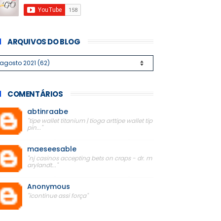
ARQUIVOS DO BLOG
COMENTÁRIOS
abtinraabe
"tipe wallet titanium | tioga arttipe wallet tip
pin..."
maeseesable
"nj casinos accepting bets on craps - dr. m
arylandt..."
Anonymous
"icontinue assi força"