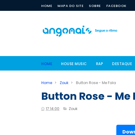
HOME
MAPA DO SITE
SOBRE
FACEBOOK
HOME
HOUSE MUSIC
RAP
DESTAQUE
Home
>
Zouk
>
Button Rose - Me Fala
Button Rose - Me 
17:14:00
Zouk
Down