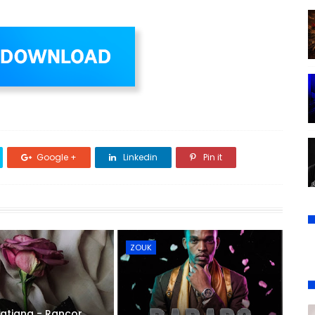
Google +
Linkedin
Pin it
ZOUK
atiana - Rancor