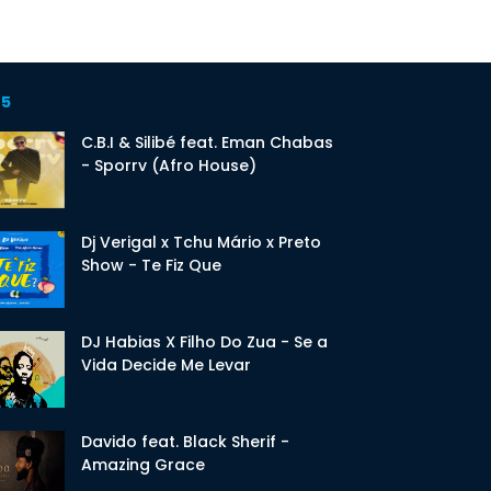
 5
C.B.I & Silibé feat. Eman Chabas
- Sporrv (Afro House)
Dj Verigal x Tchu Mário x Preto
Show - Te Fiz Que
DJ Habias X Filho Do Zua - Se a
Vida Decide Me Levar
Davido feat. Black Sherif -
Amazing Grace