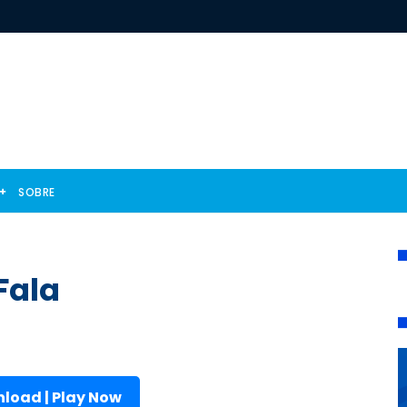
SOBRE
Fala
load | Play Now