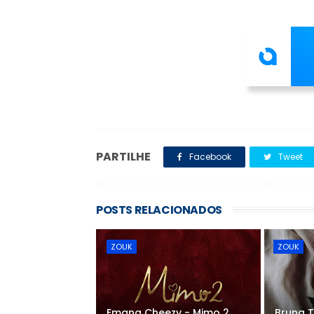
PARTILHE
Facebook
Tweet
POSTS RELACIONADOS
ZOUK
ZOUK
Emana Cheezy - Mimo 2
Bruna T