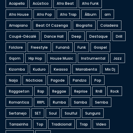
Acapella
Acústico
Afro Beat
Afro Funk
Afro House
Afro Pop
Afro Trap
Álbum
am
Amapiano
Beat Of Cazenga
Biografia
Coladeira
Coupé-Décalé
Dance Hall
Deep
Destaque
Drill
Folclore
Freestyle
Funaná
Funk
Gospel
Gqom
Hip Hop
House Music
Instrumental
Jazz
Kizomba
Kuduro
Kwassa
Marrabenta
Mix Dj
Naija
Nócticias
Pagode
Pandza
Pop
Raggaeton
Rap
Reggae
Reprise
RnB
Rock
Romantica
RRPL
Rumba
Samba
Semba
Sertanejo
SET
Soul
Soulful
Sungura
Tarraxinha
Top
Tradicional
Trap
Video