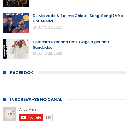
DJ Malvado & Salima Chica - Songi Songi (Afro
House Mix)
Julho 30, 2026
Delomim Diamond feat. Cage Nigeriano -
Saudades
Julho 28, 2026
FACEBOOK
INSCREVA-SE NO CANAL