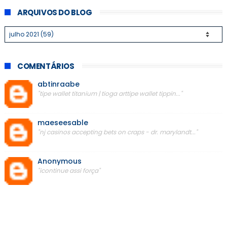
ARQUIVOS DO BLOG
COMENTÁRIOS
abtinraabe
"tipe wallet titanium | tioga arttipe wallet tippin..."
maeseesable
"nj casinos accepting bets on craps - dr. marylandt..."
Anonymous
"icontinue assi força"