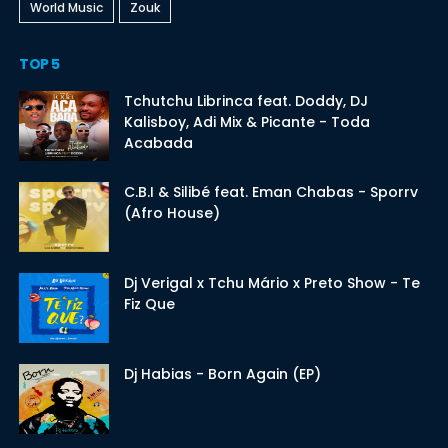
World Music
Zouk
TOP 5
Tchutchu Librinca feat. Doddy, DJ
Kalisboy, Adi Mix & Picante - Toda
Acabada
C.B.I & Silibé feat. Eman Chabas - Sporrv
(Afro House)
Dj Verigal x Tchu Mário x Preto Show - Te
Fiz Que
Dj Habias - Born Again (EP)