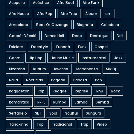
Acapella
Acústico
Afro Beat
Afro Funk
Afro House
Afro Pop
Afro Trap
Álbum
am
Amapiano
Beat Of Cazenga
Biografia
Coladeira
Coupé-Décalé
Dance Hall
Deep
Destaque
Drill
Folclore
Freestyle
Funaná
Funk
Gospel
Gqom
Hip Hop
House Music
Instrumental
Jazz
Kizomba
Kuduro
Kwassa
Marrabenta
Mix Dj
Naija
Nócticias
Pagode
Pandza
Pop
Raggaeton
Rap
Reggae
Reprise
RnB
Rock
Romantica
RRPL
Rumba
Samba
Semba
Sertanejo
SET
Soul
Soulful
Sungura
Tarraxinha
Top
Tradicional
Trap
Video