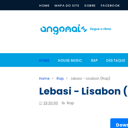
HOME
MAPA DO SITE
SOBRE
FACEBOOK
HOME
HOUSE MUSIC
RAP
DESTAQUE
Home
>
Rap
>
Lebasi - Lisabon (Rap)
Lebasi - Lisabon 
23:20:00
Rap
Down