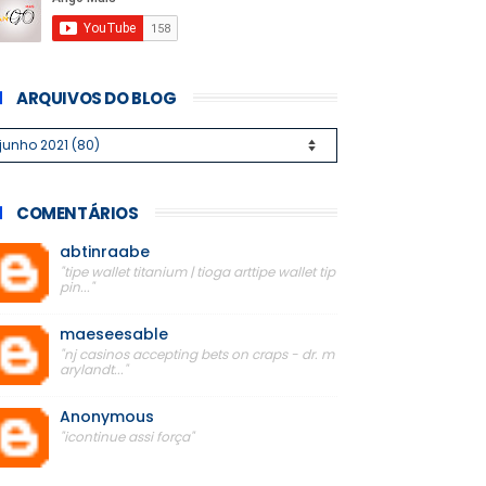
ARQUIVOS DO BLOG
COMENTÁRIOS
abtinraabe
"tipe wallet titanium | tioga arttipe wallet tip
pin..."
maeseesable
"nj casinos accepting bets on craps - dr. m
arylandt..."
Anonymous
"icontinue assi força"