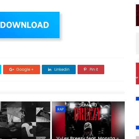
Google +
Linkedin
Pin it
RAP
V-Lex Breezy feat. Monsta -