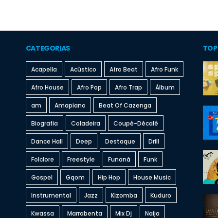
CATEGORIAS
TOP
Acapella
Acústico
Afro Beat
Afro Funk
Afro House
Afro Pop
Afro Trap
Álbum
am
Amapiano
Beat Of Cazenga
Biografia
Coladeira
Coupé-Décalé
Dance Hall
Deep
Destaque
Drill
Folclore
Freestyle
Funaná
Funk
Gospel
Gqom
Hip Hop
House Music
Instrumental
Jazz
Kizomba
Kuduro
Kwassa
Marrabenta
Mix Dj
Naija