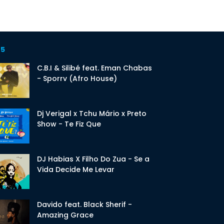
 5
C.B.I & Silibé feat. Eman Chabas
- Sporrv (Afro House)
Dj Verigal x Tchu Mário x Preto
Show - Te Fiz Que
DJ Habias X Filho Do Zua - Se a
Vida Decide Me Levar
Davido feat. Black Sherif -
Amazing Grace