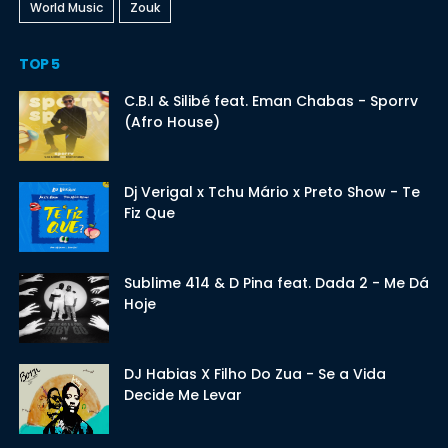
World Music
Zouk
TOP 5
C.B.I & Silibé feat. Eman Chabas - Sporrv
(Afro House)
Dj Verigal x Tchu Mário x Preto Show - Te
Fiz Que
Sublime 414 & D Pina feat. Dada 2 - Me Dá
Hoje
DJ Habias X Filho Do Zua - Se a Vida
Decide Me Levar