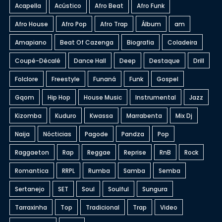
Acapella
Acústico
Afro Beat
Afro Funk
Afro House
Afro Pop
Afro Trap
Álbum
am
Amapiano
Beat Of Cazenga
Biografia
Coladeira
Coupé-Décalé
Dance Hall
Deep
Destaque
Drill
Folclore
Freestyle
Funaná
Funk
Gospel
Gqom
Hip Hop
House Music
Instrumental
Jazz
Kizomba
Kuduro
Kwassa
Marrabenta
Mix Dj
Naija
Nócticias
Pagode
Pandza
Pop
Raggaeton
Rap
Reggae
Reprise
RnB
Rock
Romantica
RRPL
Rumba
Samba
Semba
Sertanejo
SET
Soul
Soulful
Sungura
Tarraxinha
Top
Tradicional
Trap
Video