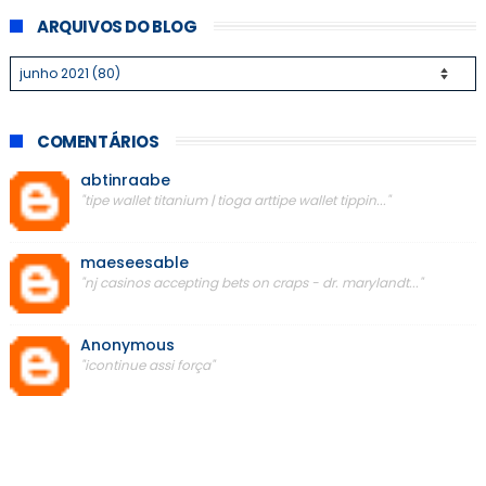
ARQUIVOS DO BLOG
COMENTÁRIOS
abtinraabe
"tipe wallet titanium | tioga arttipe wallet tippin..."
maeseesable
"nj casinos accepting bets on craps - dr. marylandt..."
Anonymous
"icontinue assi força"