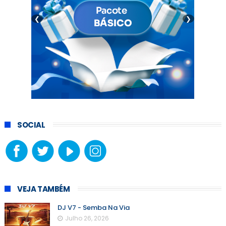
❮
❯
SOCIAL
VEJA TAMBÉM
DJ V7 - Semba Na Via
Julho 26, 2026