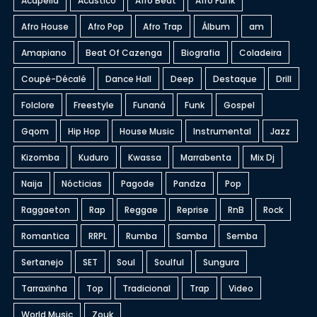
Acapella
Acústico
Afro Beat
Afro Funk
Afro House
Afro Pop
Afro Trap
Álbum
am
Amapiano
Beat Of Cazenga
Biografia
Coladeira
Coupé-Décalé
Dance Hall
Deep
Destaque
Drill
Folclore
Freestyle
Funaná
Funk
Gospel
Gqom
Hip Hop
House Music
Instrumental
Jazz
Kizomba
Kuduro
Kwassa
Marrabenta
Mix Dj
Naija
Nócticias
Pagode
Pandza
Pop
Raggaeton
Rap
Reggae
Reprise
RnB
Rock
Romantica
RRPL
Rumba
Samba
Semba
Sertanejo
SET
Soul
Soulful
Sungura
Tarraxinha
Top
Tradicional
Trap
Video
World Music
Zouk