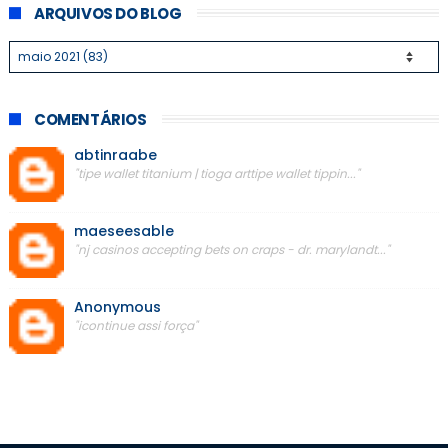
ARQUIVOS DO BLOG
COMENTÁRIOS
abtinraabe
"tipe wallet titanium | tioga arttipe wallet tippin..."
maeseesable
"nj casinos accepting bets on craps - dr. marylandt..."
Anonymous
"icontinue assi força"