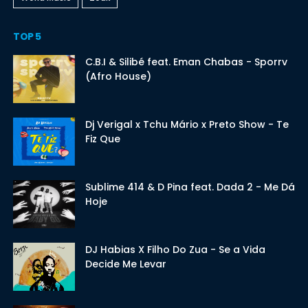
TOP 5
C.B.I & Silibé feat. Eman Chabas - Sporrv
(Afro House)
Dj Verigal x Tchu Mário x Preto Show - Te
Fiz Que
Sublime 414 & D Pina feat. Dada 2 - Me Dá
Hoje
DJ Habias X Filho Do Zua - Se a Vida
Decide Me Levar