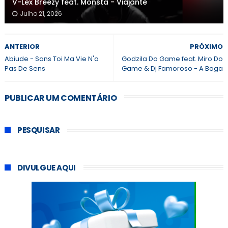
V-Lex Breezy feat. Monsta - Viajante
Julho 21, 2026
ANTERIOR
PRÓXIMO
Abiude - Sans Toi Ma Vie N'a
Godzila Do Game feat. Miro Do
Pas De Sens
Game & Dj Famoroso - A Baga
PUBLICAR UM COMENTÁRIO
PESQUISAR
DIVULGUE AQUI