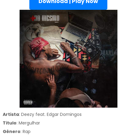
Download | Play Now
Artista
: Deezy feat. Edgar Domingos
Titulo
:
Mergulhar
Gênero
:
Rap