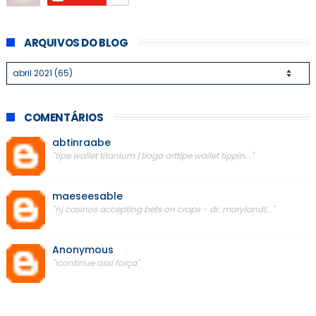
ARQUIVOS DO BLOG
COMENTÁRIOS
abtinraabe
"tipe wallet titanium | tioga arttipe wallet tippin..."
maeseesable
"nj casinos accepting bets on craps - dr. marylandt..."
Anonymous
"icontinue assi força"