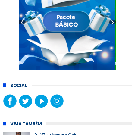
❮
❯
SOCIAL
VEJA TAMBÉM
DJ V7 - Mascara Caiu