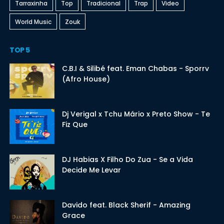
Tarraxinha
Top
Tradicional
Trap
Video
World Music
Zouk
TOP 5
C.B.I & Silibé feat. Eman Chabas - Sporrv
(Afro House)
Dj Verigal x Tchu Mário x Preto Show - Te
Fiz Que
DJ Habias X Filho Do Zua - Se a Vida
Decide Me Levar
Davido feat. Black Sherif - Amazing
Grace