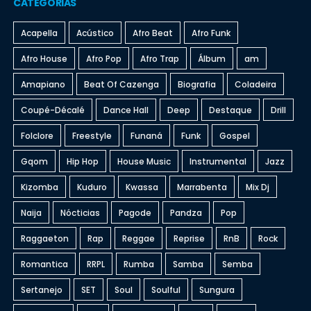
CATEGORIAS
Acapella
Acústico
Afro Beat
Afro Funk
Afro House
Afro Pop
Afro Trap
Álbum
am
Amapiano
Beat Of Cazenga
Biografia
Coladeira
Coupé-Décalé
Dance Hall
Deep
Destaque
Drill
Folclore
Freestyle
Funaná
Funk
Gospel
Gqom
Hip Hop
House Music
Instrumental
Jazz
Kizomba
Kuduro
Kwassa
Marrabenta
Mix Dj
Naija
Nócticias
Pagode
Pandza
Pop
Raggaeton
Rap
Reggae
Reprise
RnB
Rock
Romantica
RRPL
Rumba
Samba
Semba
Sertanejo
SET
Soul
Soulful
Sungura