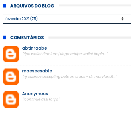
ARQUIVOS DO BLOG
COMENTÁRIOS
abtinraabe
"tipe wallet titanium | tioga arttipe wallet tippin..."
maeseesable
"nj casinos accepting bets on craps - dr. marylandt..."
Anonymous
"icontinue assi força"