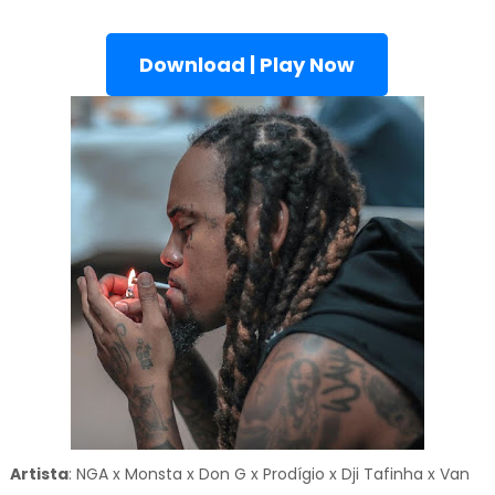
Download | Play Now
Artista
: NGA x Monsta x Don G x Prodígio x Dji Tafinha x Van