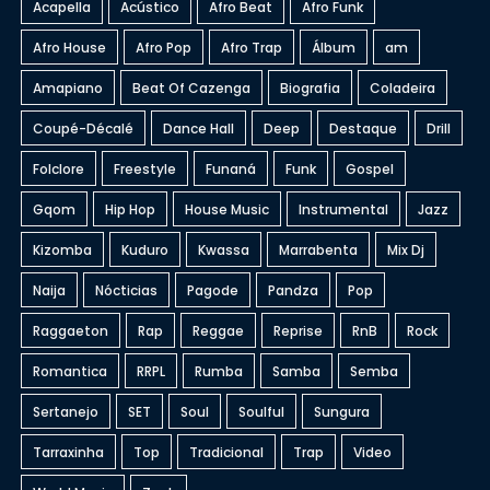
Acapella
Acústico
Afro Beat
Afro Funk
Afro House
Afro Pop
Afro Trap
Álbum
am
Amapiano
Beat Of Cazenga
Biografia
Coladeira
Coupé-Décalé
Dance Hall
Deep
Destaque
Drill
Folclore
Freestyle
Funaná
Funk
Gospel
Gqom
Hip Hop
House Music
Instrumental
Jazz
Kizomba
Kuduro
Kwassa
Marrabenta
Mix Dj
Naija
Nócticias
Pagode
Pandza
Pop
Raggaeton
Rap
Reggae
Reprise
RnB
Rock
Romantica
RRPL
Rumba
Samba
Semba
Sertanejo
SET
Soul
Soulful
Sungura
Tarraxinha
Top
Tradicional
Trap
Video