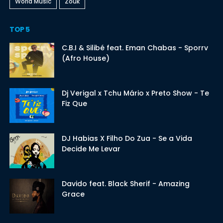
World Music
Zouk
TOP 5
C.B.I & Silibé feat. Eman Chabas - Sporrv
(Afro House)
Dj Verigal x Tchu Mário x Preto Show - Te
Fiz Que
DJ Habias X Filho Do Zua - Se a Vida
Decide Me Levar
Davido feat. Black Sherif - Amazing
Grace