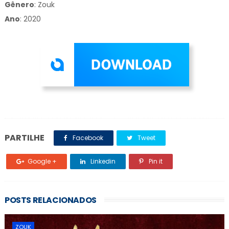
Gênero
:
Zouk
Ano
: 2020
PARTILHE
Facebook
Tweet
Google +
Linkedin
Pin it
POSTS RELACIONADOS
ZOUK