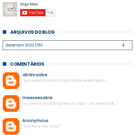
ARQUIVOS DO BLOG
COMENTÁRIOS
abtinraabe
"tipe wallet titanium | tioga arttipe wallet tippin..."
maeseesable
"nj casinos accepting bets on craps - dr. marylandt..."
Anonymous
"icontinue assi força"