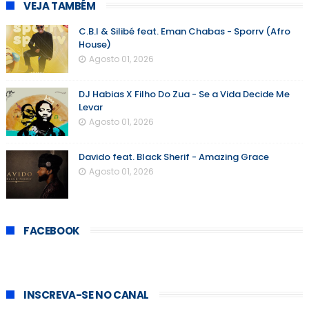
VEJA TAMBÉM
C.B.I & Silibé feat. Eman Chabas - Sporrv (Afro
House)
Agosto 01, 2026
DJ Habias X Filho Do Zua - Se a Vida Decide Me
Levar
Agosto 01, 2026
Davido feat. Black Sherif - Amazing Grace
Agosto 01, 2026
FACEBOOK
INSCREVA-SE NO CANAL