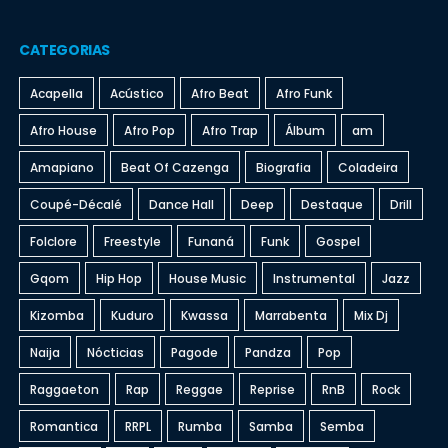
CATEGORIAS
Acapella
Acústico
Afro Beat
Afro Funk
Afro House
Afro Pop
Afro Trap
Álbum
am
Amapiano
Beat Of Cazenga
Biografia
Coladeira
Coupé-Décalé
Dance Hall
Deep
Destaque
Drill
Folclore
Freestyle
Funaná
Funk
Gospel
Gqom
Hip Hop
House Music
Instrumental
Jazz
Kizomba
Kuduro
Kwassa
Marrabenta
Mix Dj
Naija
Nócticias
Pagode
Pandza
Pop
Raggaeton
Rap
Reggae
Reprise
RnB
Rock
Romantica
RRPL
Rumba
Samba
Semba