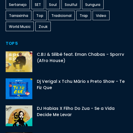
Sertanejo
SET
Soul
Soulful
Sungura
Tarraxinha
Top
Tradicional
Trap
Video
World Music
Zouk
TOP 5
C.B.I & Silibé feat. Eman Chabas - Sporrv
(Afro House)
Dj Verigal x Tchu Mário x Preto Show - Te
Fiz Que
DJ Habias X Filho Do Zua - Se a Vida
Decide Me Levar