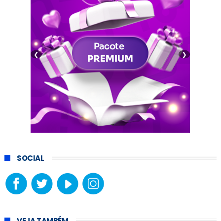
❮
❯
SOCIAL
VEJA TAMBÉM