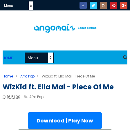
HOME
Home
>
Afro Pop
>
WizKid ft. Ella Mai - Piece Of Me
WizKid ft. Ella Mai - Piece Of Me
16:51:00
Afro Pop
Download | Play Now