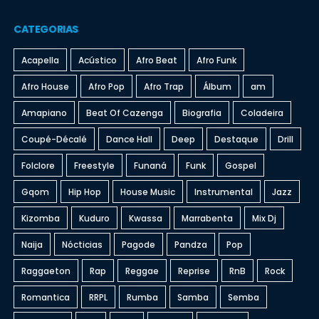
CATEGORIAS
Acapella
Acústico
Afro Beat
Afro Funk
Afro House
Afro Pop
Afro Trap
Álbum
am
Amapiano
Beat Of Cazenga
Biografia
Coladeira
Coupé-Décalé
Dance Hall
Deep
Destaque
Drill
Folclore
Freestyle
Funaná
Funk
Gospel
Gqom
Hip Hop
House Music
Instrumental
Jazz
Kizomba
Kuduro
Kwassa
Marrabenta
Mix Dj
Naija
Nócticias
Pagode
Pandza
Pop
Raggaeton
Rap
Reggae
Reprise
RnB
Rock
Romantica
RRPL
Rumba
Samba
Semba