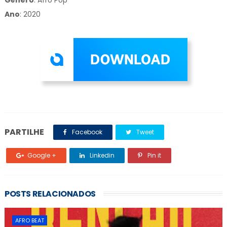
Gênero
:
Afro Pop
Ano
: 2020
PARTILHE
Facebook
Tweet
Google +
Linkedin
Pin it
POSTS RELACIONADOS
AFRO BEAT