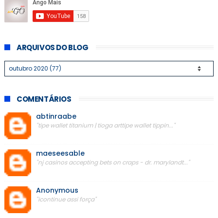
ARQUIVOS DO BLOG
COMENTÁRIOS
abtinraabe
"tipe wallet titanium | tioga arttipe wallet tippin..."
maeseesable
"nj casinos accepting bets on craps - dr. marylandt..."
Anonymous
"icontinue assi força"