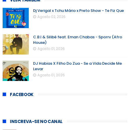
Dj Verigal x Tchu Mário x Preto Show - Te Fiz Que
Agosto 02, 2026
C.B.I & Silibé feat. Eman Chabas - Sporrv (Afro
House)
Agosto 01, 2026
DJ Habias X Filho Do Zua - Se a Vida Decide Me
Levar
Agosto 01, 2026
FACEBOOK
INSCREVA-SE NO CANAL