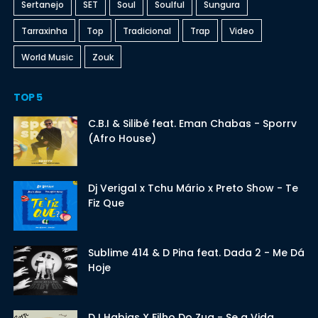
Sertanejo
SET
Soul
Soulful
Sungura
Tarraxinha
Top
Tradicional
Trap
Video
World Music
Zouk
TOP 5
C.B.I & Silibé feat. Eman Chabas - Sporrv
(Afro House)
Dj Verigal x Tchu Mário x Preto Show - Te
Fiz Que
Sublime 414 & D Pina feat. Dada 2 - Me Dá
Hoje
DJ Habias X Filho Do Zua - Se a Vida