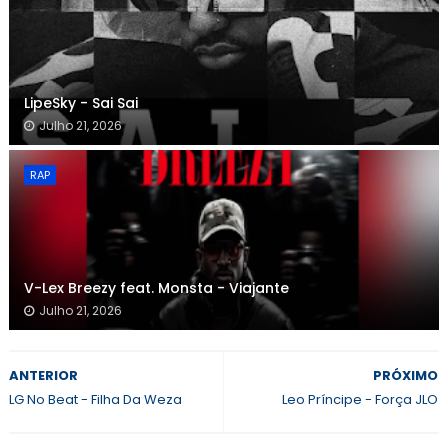
LipeSky - Sai Sai
Julho 21, 2026
RAP
V-Lex Breezy feat. Monsta - Viajante
Julho 21, 2026
ANTERIOR
PRÓXIMO
LG No Beat - Filha Da Weza
Leo Príncipe - Força JLO