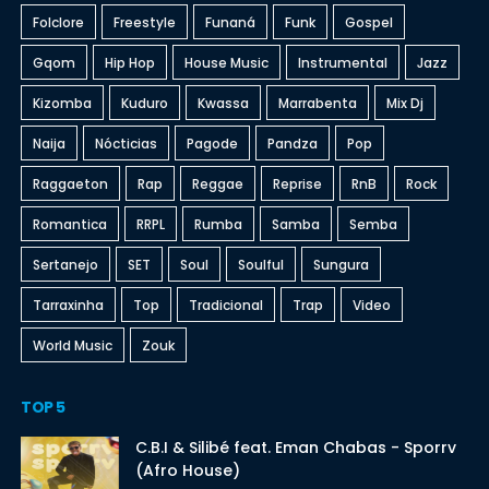
Folclore
Freestyle
Funaná
Funk
Gospel
Gqom
Hip Hop
House Music
Instrumental
Jazz
Kizomba
Kuduro
Kwassa
Marrabenta
Mix Dj
Naija
Nócticias
Pagode
Pandza
Pop
Raggaeton
Rap
Reggae
Reprise
RnB
Rock
Romantica
RRPL
Rumba
Samba
Semba
Sertanejo
SET
Soul
Soulful
Sungura
Tarraxinha
Top
Tradicional
Trap
Video
World Music
Zouk
TOP 5
C.B.I & Silibé feat. Eman Chabas - Sporrv
(Afro House)