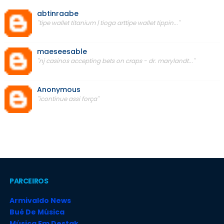
abtinraabe
"tipe wallet titanium | tioga arttipe wallet tippin..."
maeseesable
"nj casinos accepting bets on craps - dr. marylandt..."
Anonymous
"icontinue assi força"
PARCEIROS
Armivaldo News
Bué De Música
Música Em Destak