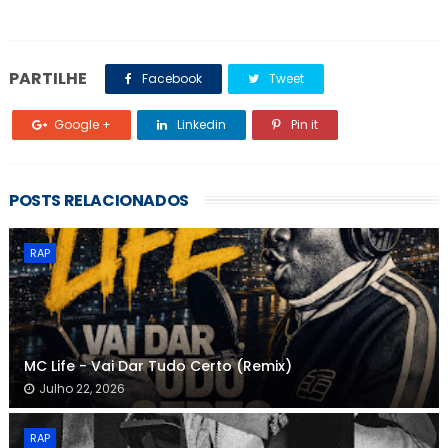
PARTILHE
Facebook
Tweet
Google +
Linkedin
Pin it
POSTS RELACIONADOS
RAP
MC Life - Vai Dar Tudo Certo (Remix)
Julho 22, 2026
RAP