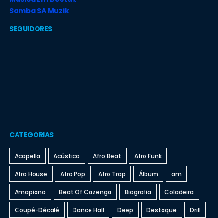
Samba SA Muzik
SEGUIDORES
CATEGORIAS
Acapella
Acústico
Afro Beat
Afro Funk
Afro House
Afro Pop
Afro Trap
Álbum
am
Amapiano
Beat Of Cazenga
Biografia
Coladeira
Coupé-Décalé
Dance Hall
Deep
Destaque
Drill