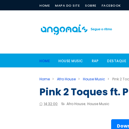
HOME
MAPA DO SITE
SOBRE
FACEBOOK
HOME
HOUSE MUSIC
RAP
DESTAQUE
Home
>
Afro House
>
House Music
>
Pink 2 Toq
Pink 2 Toques ft. 
14:32:00
Afro House
,
House Music
Down