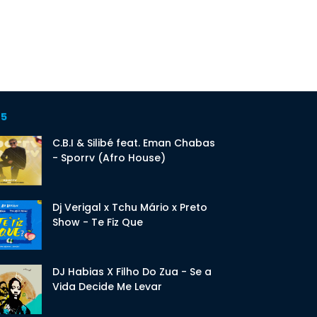
 5
C.B.I & Silibé feat. Eman Chabas
- Sporrv (Afro House)
Dj Verigal x Tchu Mário x Preto
Show - Te Fiz Que
DJ Habias X Filho Do Zua - Se a
Vida Decide Me Levar