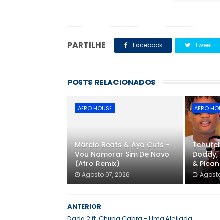
PARTILHE
Facebook
Tweet
POSTS RELACIONADOS
AFRO HOUSE
AFRO HO
Márcio Beats & Ayo Cuts -
Tchutch
Vou Namorar Sim De Novo
Doddy, 
(Afro Remix)
& Pica
Agosto 07, 2026
Agosto
ANTERIOR
Dada 2 ft. Chupa Cabra - Uma Aleijada