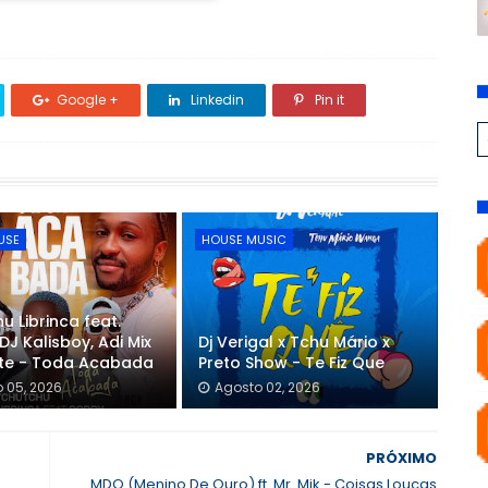
Google +
Linkedin
Pin it
USE
HOUSE MUSIC
u Librinca feat.
DJ Kalisboy, Adi Mix
Dj Verigal x Tchu Mário x
nte - Toda Acabada
Preto Show - Te Fiz Que
 05, 2026
Agosto 02, 2026
PRÓXIMO
MDO (Menino De Ouro) ft. Mr. Mik - Coisas Loucas