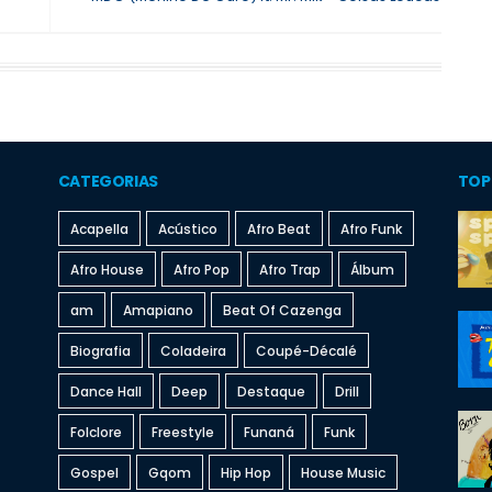
CATEGORIAS
TOP
Acapella
Acústico
Afro Beat
Afro Funk
Afro House
Afro Pop
Afro Trap
Álbum
am
Amapiano
Beat Of Cazenga
Biografia
Coladeira
Coupé-Décalé
Dance Hall
Deep
Destaque
Drill
Folclore
Freestyle
Funaná
Funk
Gospel
Gqom
Hip Hop
House Music