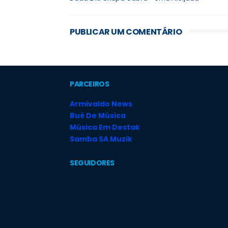
PUBLICAR UM COMENTÁRIO
PARCEIROS
Armivaldo News
Bué De Música
Música Em Destak
Samba SA Muzik
SEGUIDORES