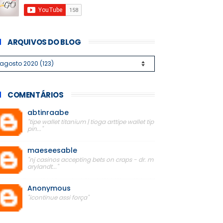
ARQUIVOS DO BLOG
COMENTÁRIOS
abtinraabe
"tipe wallet titanium | tioga arttipe wallet tip
pin..."
maeseesable
"nj casinos accepting bets on craps - dr. m
arylandt..."
Anonymous
"icontinue assi força"