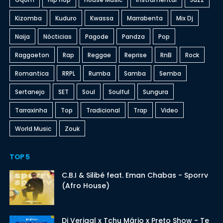
Kizomba
Kuduro
Kwassa
Marrabenta
Mix Dj
Naija
Nócticias
Pagode
Pandza
Pop
Raggaeton
Rap
Reggae
Reprise
RnB
Rock
Romantica
RRPL
Rumba
Samba
Semba
Sertanejo
SET
Soul
Soulful
Sungura
Tarraxinha
Top
Tradicional
Trap
Video
World Music
Zouk
TOP 5
C.B.I & Silibé feat. Eman Chabas - Sporrv
(Afro House)
Dj Verigal x Tchu Mário x Preto Show - Te