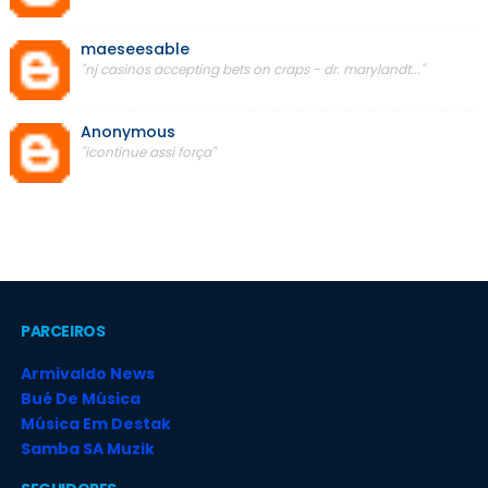
maeseesable
"nj casinos accepting bets on craps - dr. marylandt..."
Anonymous
"icontinue assi força"
PARCEIROS
Armivaldo News
Bué De Música
Música Em Destak
Samba SA Muzik