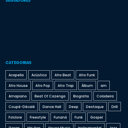
SEGUIDORES
CATEGORIAS
Acapella
Acústico
Afro Beat
Afro Funk
Afro House
Afro Pop
Afro Trap
Álbum
am
Amapiano
Beat Of Cazenga
Biografia
Coladeira
Coupé-Décalé
Dance Hall
Deep
Destaque
Drill
Folclore
Freestyle
Funaná
Funk
Gospel
Gqom
Hip Hop
House Music
Instrumental
Jazz