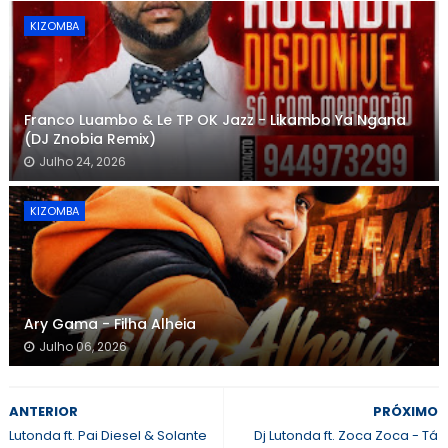
KIZOMBA
Franco Luambo & Le TP OK Jazz - Likambo Ya Ngana
(DJ Znobia Remix)
Julho 24, 2026
KIZOMBA
Ary Gama - Filha Alheia
Julho 06, 2026
ANTERIOR
PRÓXIMO
Lutonda ft. Pai Diesel & Solante
Dj Lutonda ft. Zoca Zoca - Tá