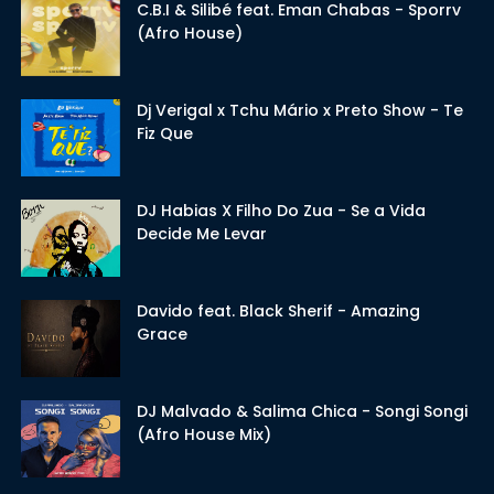
C.B.I & Silibé feat. Eman Chabas - Sporrv
(Afro House)
Dj Verigal x Tchu Mário x Preto Show - Te
Fiz Que
DJ Habias X Filho Do Zua - Se a Vida
Decide Me Levar
Davido feat. Black Sherif - Amazing
Grace
DJ Malvado & Salima Chica - Songi Songi
(Afro House Mix)