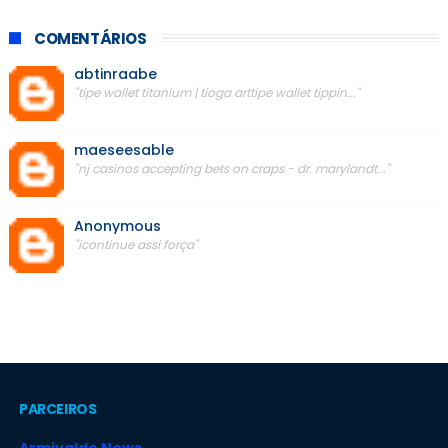
COMENTÁRIOS
abtinraabe
"tipe wallet titanium | tioga arttipe wallet tippin..."
maeseesable
"nj casinos accepting bets on craps - dr. marylandt..."
Anonymous
"icontinue assi força"
PARCEIROS
Armivaldo News