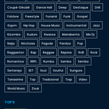
Coupé-Décalé
Dance Hall
Deep
Destaque
Drill
Folclore
Freestyle
Funaná
Funk
Gospel
Gqom
Hip Hop
House Music
Instrumental
Jazz
Kizomba
Kuduro
Kwassa
Marrabenta
Mix Dj
Naija
Nócticias
Pagode
Pandza
Pop
Raggaeton
Rap
Reggae
Reprise
RnB
Rock
Romantica
RRPL
Rumba
Samba
Semba
Sertanejo
SET
Soul
Soulful
Sungura
Tarraxinha
Top
Tradicional
Trap
Video
World Music
Zouk
TOP 5