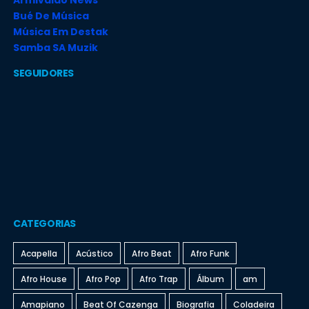
Bué De Música
Música Em Destak
Samba SA Muzik
SEGUIDORES
CATEGORIAS
Acapella
Acústico
Afro Beat
Afro Funk
Afro House
Afro Pop
Afro Trap
Álbum
am
Amapiano
Beat Of Cazenga
Biografia
Coladeira