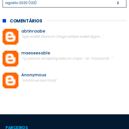
COMENTÁRIOS
abtinraabe
"tipe wallet titanium | tioga arttipe wallet tippin..."
maeseesable
"nj casinos accepting bets on craps - dr. marylandt..."
Anonymous
"icontinue assi força"
PARCEIROS