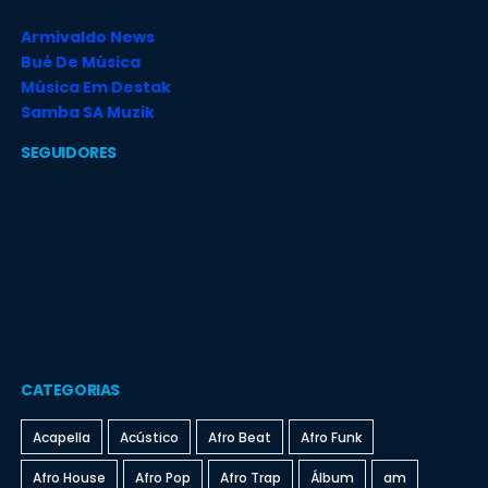
Armivaldo News
Bué De Música
Música Em Destak
Samba SA Muzik
SEGUIDORES
CATEGORIAS
Acapella
Acústico
Afro Beat
Afro Funk
Afro House
Afro Pop
Afro Trap
Álbum
am