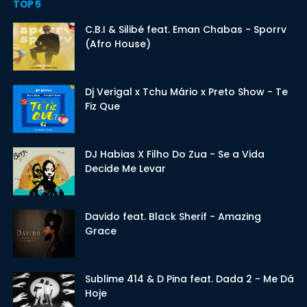
TOP 5
C.B.I & Silibé feat. Eman Chabas - Sporrv
(Afro House)
Dj Verigal x Tchu Mário x Preto Show - Te
Fiz Que
DJ Habias X Filho Do Zua - Se a Vida
Decide Me Levar
Davido feat. Black Sherif - Amazing
Grace
Sublime 414 & D Pina feat. Dada 2 - Me Dá
Hoje