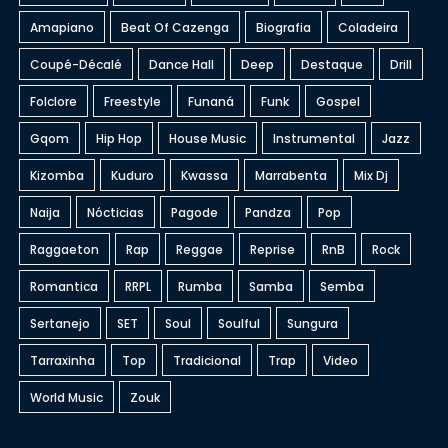
Amapiano
Beat Of Cazenga
Biografia
Coladeira
Coupé-Décalé
Dance Hall
Deep
Destaque
Drill
Folclore
Freestyle
Funaná
Funk
Gospel
Gqom
Hip Hop
House Music
Instrumental
Jazz
Kizomba
Kuduro
Kwassa
Marrabenta
Mix Dj
Naija
Nócticias
Pagode
Pandza
Pop
Raggaeton
Rap
Reggae
Reprise
RnB
Rock
Romantica
RRPL
Rumba
Samba
Semba
Sertanejo
SET
Soul
Soulful
Sungura
Tarraxinha
Top
Tradicional
Trap
Video
World Music
Zouk