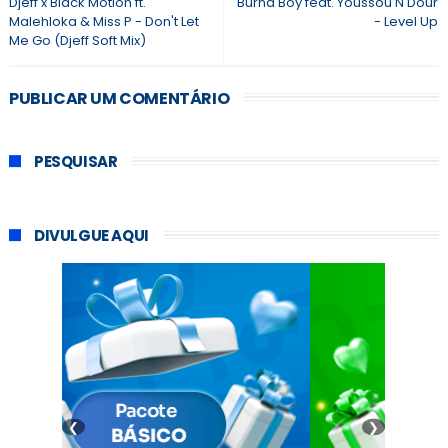
Djeff x Black Motion ft.
Burna Boy feat. Youssou N'Dour
Malehloka & Miss P - Don't Let
- Level Up
Me Go (Djeff Soft Mix)
PUBLICAR UM COMENTÁRIO
PESQUISAR
DIVULGUE AQUI
❮
❯