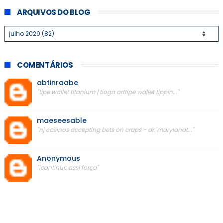
ARQUIVOS DO BLOG
COMENTÁRIOS
abtinraabe
"tipe wallet titanium | tioga arttipe wallet tippin..."
maeseesable
"nj casinos accepting bets on craps - dr. marylandt..."
Anonymous
"icontinue assi força"