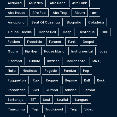
Acapella
Acústico
Afro Beat
Afro Funk
Afro House
Afro Pop
Afro Trap
Álbum
am
Amapiano
Beat Of Cazenga
Biografia
Coladeira
Coupé-Décalé
Dance Hall
Deep
Destaque
Drill
Folclore
Freestyle
Funaná
Funk
Gospel
Gqom
Hip Hop
House Music
Instrumental
Jazz
Kizomba
Kuduro
Kwassa
Marrabenta
Mix Dj
Naija
Nócticias
Pagode
Pandza
Pop
Raggaeton
Rap
Reggae
Reprise
RnB
Rock
Romantica
RRPL
Rumba
Samba
Semba
Sertanejo
SET
Soul
Soulful
Sungura
Tarraxinha
Top
Tradicional
Trap
Video