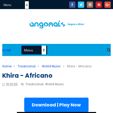
HOME
Home
>
Tradicional
>
World Music
>
Khira - Africano
Khira - Africano
10:10:00
Tradicional
,
World Music
Download | Play Now