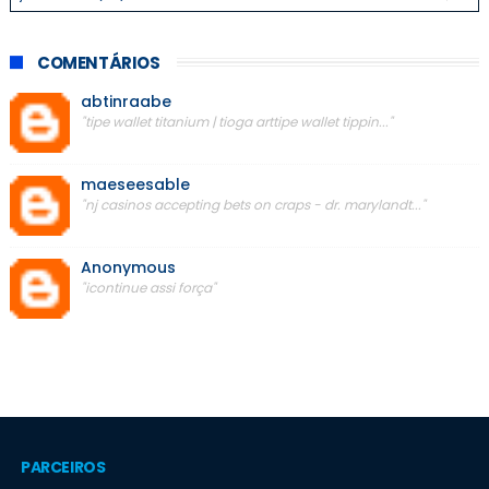
COMENTÁRIOS
abtinraabe
"tipe wallet titanium | tioga arttipe wallet tippin..."
maeseesable
"nj casinos accepting bets on craps - dr. marylandt..."
Anonymous
"icontinue assi força"
PARCEIROS