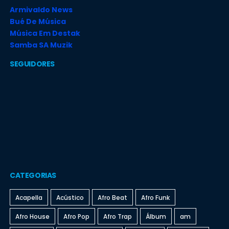
Armivaldo News
Bué De Música
Música Em Destak
Samba SA Muzik
SEGUIDORES
CATEGORIAS
Acapella
Acústico
Afro Beat
Afro Funk
Afro House
Afro Pop
Afro Trap
Álbum
am