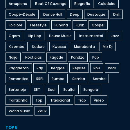
Amapiano
Beat Of Cazenga
Biografia
Coladeira
Coupé-Décalé
Dance Hall
Deep
Destaque
Drill
Folclore
Freestyle
Funaná
Funk
Gospel
Gqom
Hip Hop
House Music
Instrumental
Jazz
Kizomba
Kuduro
Kwassa
Marrabenta
Mix Dj
Naija
Nócticias
Pagode
Pandza
Pop
Raggaeton
Rap
Reggae
Reprise
RnB
Rock
Romantica
RRPL
Rumba
Samba
Semba
Sertanejo
SET
Soul
Soulful
Sungura
Tarraxinha
Top
Tradicional
Trap
Video
World Music
Zouk
TOP 5