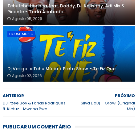
Tchutchu Librinca feat. Doddy, DJ Kalisboy, Adi Mix &
Picante - Toda Acabada
Agosto 05, 2026
HOUSE MUSIC
Dj Verigal x Tchu Mário x Preto Show - Te Fiz Que
Agosto 02, 2026
ANTERIOR
PRÓXIMO
DJ Pzee Boy & Farias Rodrigues
Silva DaDj – Growl (Original
ft. Kletuz - Mwana Pwo
Mix)
PUBLICAR UM COMENTÁRIO