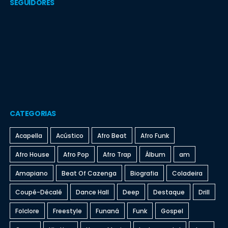
SEGUIDORES
CATEGORIAS
Acapella
Acústico
Afro Beat
Afro Funk
Afro House
Afro Pop
Afro Trap
Álbum
am
Amapiano
Beat Of Cazenga
Biografia
Coladeira
Coupé-Décalé
Dance Hall
Deep
Destaque
Drill
Folclore
Freestyle
Funaná
Funk
Gospel