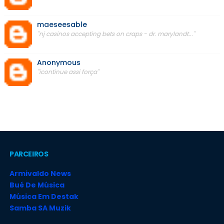
maeseesable
"nj casinos accepting bets on craps - dr. marylandt..."
Anonymous
"icontinue assi força"
PARCEIROS
Armivaldo News
Bué De Música
Música Em Destak
Samba SA Muzik