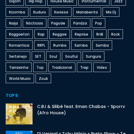
Gqom
Hip Hop
House Music
Instrumental
Jazz
Kizomba
Kuduro
Kwassa
Marrabenta
Mix Dj
Naija
Nócticias
Pagode
Pandza
Pop
Raggaeton
Rap
Reggae
Reprise
RnB
Rock
Romantica
RRPL
Rumba
Samba
Semba
Sertanejo
SET
Soul
Soulful
Sungura
Tarraxinha
Top
Tradicional
Trap
Video
World Music
Zouk
TOP 5
C.B.I & Silibé feat. Eman Chabas - Sporrv
(Afro House)
Dj Verigal x Tchu Mário x Preto Show - Te