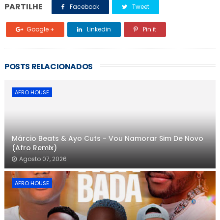
PARTILHE
Facebook
Tweet
Google +
Linkedin
Pin it
POSTS RELACIONADOS
AFRO HOUSE
Márcio Beats & Ayo Cuts - Vou Namorar Sim De Novo
(Afro Remix)
Agosto 07, 2026
AFRO HOUSE