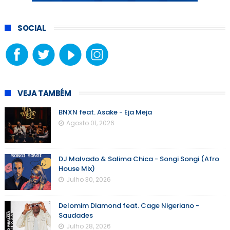
SOCIAL
VEJA TAMBÉM
BNXN feat. Asake - Eja Meja
Agosto 01, 2026
DJ Malvado & Salima Chica - Songi Songi (Afro
House Mix)
Julho 30, 2026
Delomim Diamond feat. Cage Nigeriano -
Saudades
Julho 28, 2026