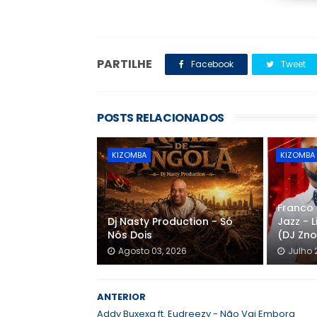
PARTILHE
Facebook
Tweet
POSTS RELACIONADOS
KIZOMBA
KIZOMBA
Franco
Dj Nasty Production - Só
Jazz -
Nós Dois
(DJ Zno
Agosto 03, 2026
Julho 
ANTERIOR
Addy Buxexa ft. Eudreezy - Não Vai Embora