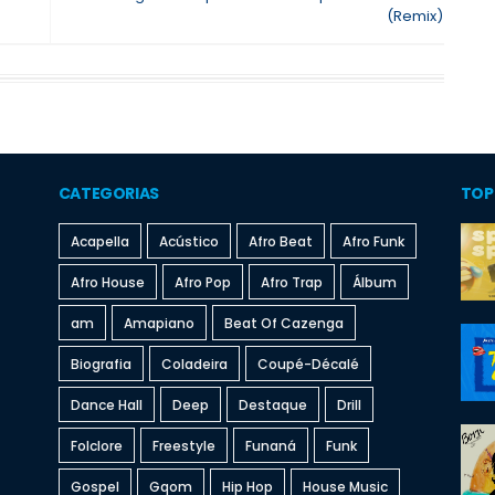
(Remix)
CATEGORIAS
TOP
Acapella
Acústico
Afro Beat
Afro Funk
Afro House
Afro Pop
Afro Trap
Álbum
am
Amapiano
Beat Of Cazenga
Biografia
Coladeira
Coupé-Décalé
Dance Hall
Deep
Destaque
Drill
Folclore
Freestyle
Funaná
Funk
Gospel
Gqom
Hip Hop
House Music