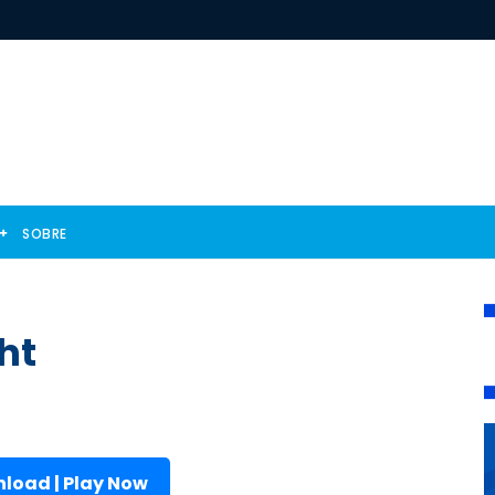
SOBRE
ht
load | Play Now