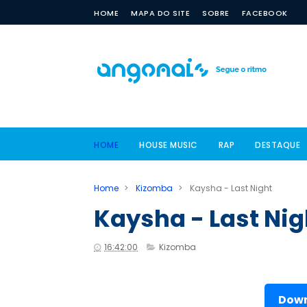
HOME
MAPA DO SITE
SOBRE
FACEBOOK
HOME
HOUSE MUSIC
RAP
DESTAQUE
Home
>
Kizomba
>
Kaysha - Last Night
Kaysha - Last Nig
16:42:00
Kizomba
Down