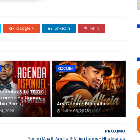
Google +
Linkedin
Pin it
KIZOMBA
 Luambo & Le TP OK
 Likambo Ya Ngana
bia Remix)
Ary Gama - Filha Alheia
24, 2026
Julho 06, 2026
PRÓXIMO
Young Max ft. Apollo G & Lisa Lopes - Nha Mundo