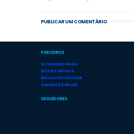
PUBLICAR UM COMENTÁRIO
PARCEIROS
Armivaldo News
Bué De Música
Música Em Destak
Samba SA Muzik
SEGUIDORES