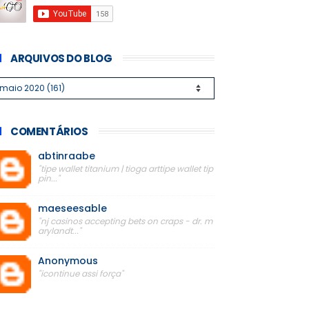
ARQUIVOS DO BLOG
COMENTÁRIOS
abtinraabe
"tipe wallet titanium | tioga arttipe wallet tip
pin..."
maeseesable
"nj casinos accepting bets on craps - dr. m
arylandt..."
Anonymous
"icontinue assi força"