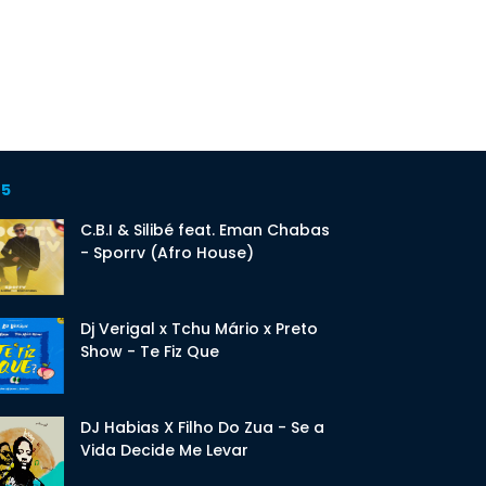
 5
C.B.I & Silibé feat. Eman Chabas
- Sporrv (Afro House)
Dj Verigal x Tchu Mário x Preto
Show - Te Fiz Que
DJ Habias X Filho Do Zua - Se a
Vida Decide Me Levar