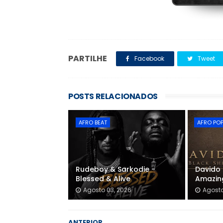
PARTILHE
Facebook
Tweet
POSTS RELACIONADOS
AFRO BEAT
AFRO PO
Rudeboy & Sarkodie -
Davido 
Blessed & Alive
Amazin
Agosto 03, 2026
Agosto
ANTERIOR