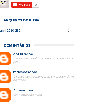
ARQUIVOS DO BLOG
COMENTÁRIOS
abtinraabe
"tipe wallet titanium | tioga arttipe wallet tip
pin..."
maeseesable
"nj casinos accepting bets on craps - dr. m
arylandt..."
Anonymous
"icontinue assi força"