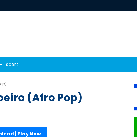
SOBRE
Pop)
oeiro (Afro Pop)
load | Play Now