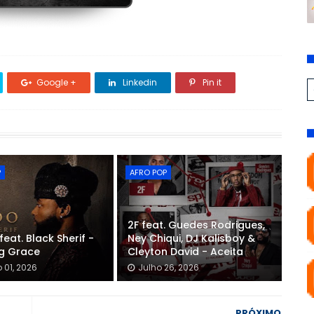
Google +
Linkedin
Pin it
P
AFRO POP
2F feat. Guedes Rodrigues,
feat. Black Sherif -
Ney Chiqui, DJ Kalisboy &
g Grace
Cleyton David - Aceita
 01, 2026
Julho 26, 2026
PRÓXIMO