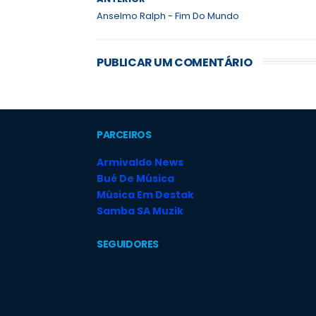
Anselmo Ralph - Fim Do Mundo
PUBLICAR UM COMENTÁRIO
PARCEIROS
Armivaldo News
Bué De Música
Música Em Destak
Samba SA Muzik
SEGUIDORES