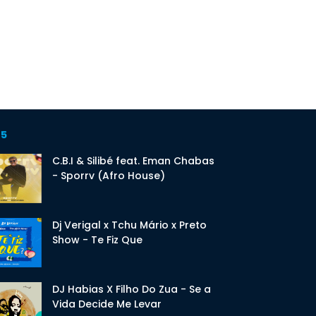
 5
C.B.I & Silibé feat. Eman Chabas
- Sporrv (Afro House)
Dj Verigal x Tchu Mário x Preto
Show - Te Fiz Que
DJ Habias X Filho Do Zua - Se a
Vida Decide Me Levar