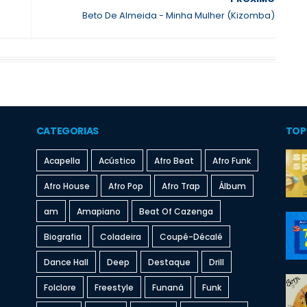
Beto De Almeida - Minha Mulher (Kizomba)
CATEGORIAS
TOP
Acapella
Acústico
Afro Beat
Afro Funk
Afro House
Afro Pop
Afro Trap
Álbum
am
Amapiano
Beat Of Cazenga
Biografia
Coladeira
Coupé-Décalé
Dance Hall
Deep
Destaque
Drill
Folclore
Freestyle
Funaná
Funk