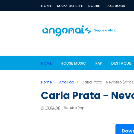
HOME
MAPA DO SITE
SOBRE
FACEBOOK
HOME
HOUSE MUSIC
RAP
DESTAQUE
Home
>
Afro Pop
>
Carla Prata - Nevoeiro (Afro 
Carla Prata - Nev
10:04:00
Afro Pop
Down