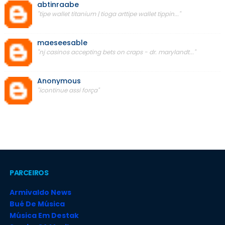
abtinraabe
"tipe wallet titanium | tioga arttipe wallet tippin..."
maeseesable
"nj casinos accepting bets on craps - dr. marylandt..."
Anonymous
"icontinue assi força"
PARCEIROS
Armivaldo News
Bué De Música
Música Em Destak