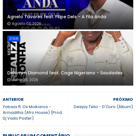
Agnelo Tavares feat. Filipe Dels - A Fila Anda
Agosto 03, 2026
ZOUK
Delomim Diamond feat. Cage Nigeriano - Saudades
Julho 28, 2026
ANTERIOR
PRÓXIMO
Yobass ft. Os Moikanos -
Deejay Telio - D'Ouro (Álbum)
Armadilha (Afro House) (Prod.
Dj Vado Poster)
PUBLICAR UM COMENTÁRIO