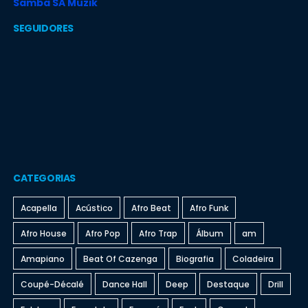
Samba SA Muzik
SEGUIDORES
CATEGORIAS
Acapella
Acústico
Afro Beat
Afro Funk
Afro House
Afro Pop
Afro Trap
Álbum
am
Amapiano
Beat Of Cazenga
Biografia
Coladeira
Coupé-Décalé
Dance Hall
Deep
Destaque
Drill