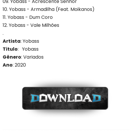
09. Yobass - Acrescente Senhor
10. Yobass - Armadilha (Feat. Moikanos)
11. Yobass - Dum Coro
12. Yobass - Vale Milhões
.
Artista
: Yobass
Titulo
: Yobass
Gênero
: Variados
Ano
: 2020