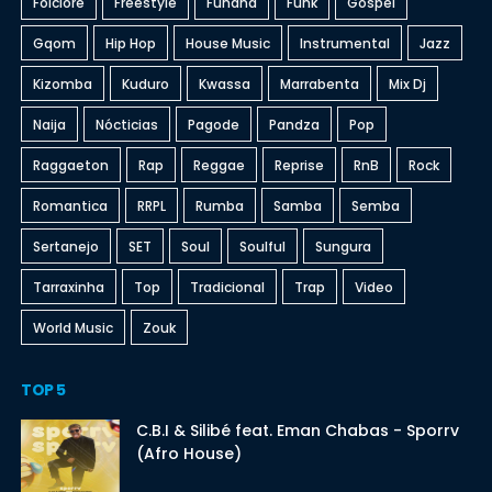
Folclore
Freestyle
Funaná
Funk
Gospel
Gqom
Hip Hop
House Music
Instrumental
Jazz
Kizomba
Kuduro
Kwassa
Marrabenta
Mix Dj
Naija
Nócticias
Pagode
Pandza
Pop
Raggaeton
Rap
Reggae
Reprise
RnB
Rock
Romantica
RRPL
Rumba
Samba
Semba
Sertanejo
SET
Soul
Soulful
Sungura
Tarraxinha
Top
Tradicional
Trap
Video
World Music
Zouk
TOP 5
C.B.I & Silibé feat. Eman Chabas - Sporrv
(Afro House)