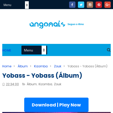
HOME
Home
>
Álbum
>
Kizomba
>
Zouk
>
Yobass - Yobass (Álbum)
Yobass - Yobass (Álbum)
22:34:00
Álbum
,
Kizomba
,
Zouk
Download | Play Now