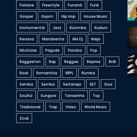
Folclore
Freestyle
Funaná
Funk
Gospel
Gqom
Hip Hop
House Music
Instrumental
Jazz
Kizomba
Kuduro
Kwassa
Marrabenta
Mix Dj
Naija
Nócticias
Pagode
Pandza
Pop
Raggaeton
Rap
Reggae
Reprise
RnB
Rock
Romantica
RRPL
Rumba
Samba
Semba
Sertanejo
SET
Soul
Soulful
Sungura
Tarraxinha
Top
Tradicional
Trap
Video
World Music
Zouk