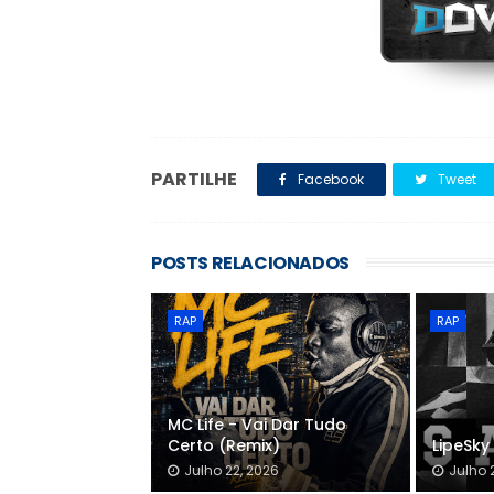
PARTILHE
Facebook
Tweet
POSTS RELACIONADOS
RAP
RAP
MC Life - Vai Dar Tudo
Certo (Remix)
LipeSky 
Julho 22, 2026
Julho 