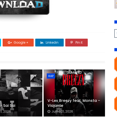
Google +
Linkedin
Pin it
RAP
V-Lex Breezy feat. Monsta -
- Sai Sai
Viajante
21, 2026
Julho 21, 2026