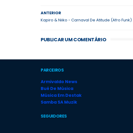
ANTERIOR
Kapiro & Niiko - Carnaval De Atitude (Afro Funk)
PUBLICAR UM COMENTÁRIO
PARCEIROS
Armivaldo News
Bué De Música
Música Em Destak
Samba SA Muzik
SEGUIDORES