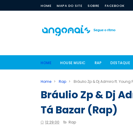
HOME
MAPA DO SITE
SOBRE
FACEBOOK
HOME
HOUSE MUSIC
RAP
DESTAQUE
Home
>
Rap
>
Bráulio Zp & Dj Admiro ft. Young
Bráulio Zp & Dj Ad
Tá Bazar (Rap)
12:29:00
Rap