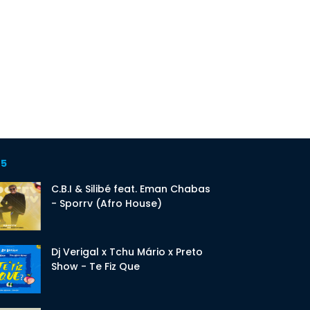
 5
C.B.I & Silibé feat. Eman Chabas
- Sporrv (Afro House)
Dj Verigal x Tchu Mário x Preto
Show - Te Fiz Que