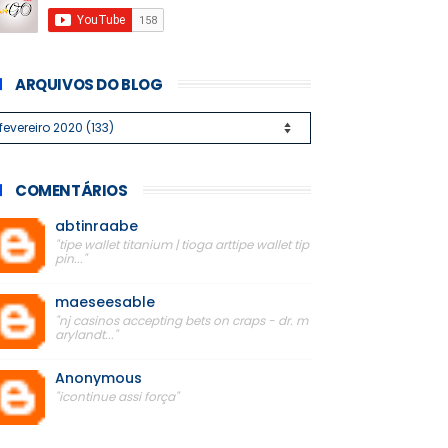
ARQUIVOS DO BLOG
COMENTÁRIOS
abtinraabe
"tipe wallet titanium | tioga arttipe wallet tip
pin..."
maeseesable
"nj casinos accepting bets on craps - dr. m
arylandt..."
Anonymous
"icontinue assi força"