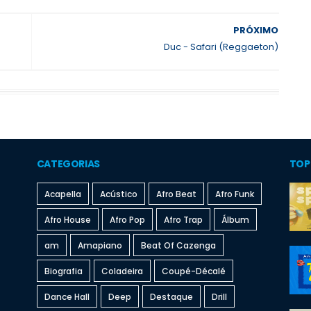
PRÓXIMO
Duc - Safari (Reggaeton)
CATEGORIAS
TOP
Acapella
Acústico
Afro Beat
Afro Funk
Afro House
Afro Pop
Afro Trap
Álbum
am
Amapiano
Beat Of Cazenga
Biografia
Coladeira
Coupé-Décalé
Dance Hall
Deep
Destaque
Drill