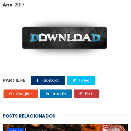
Ano
: 201
7
PARTILHE
Facebook
Tweet
Google +
Linkedin
Pin it
POSTS RELACIONADOS