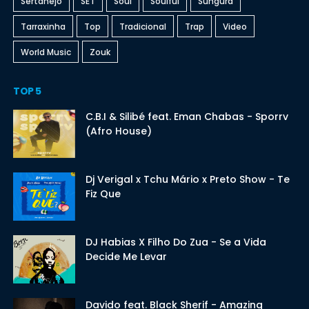
Sertanejo
SET
Soul
Soulful
Sungura
Tarraxinha
Top
Tradicional
Trap
Video
World Music
Zouk
TOP 5
C.B.I & Silibé feat. Eman Chabas - Sporrv
(Afro House)
Dj Verigal x Tchu Mário x Preto Show - Te
Fiz Que
DJ Habias X Filho Do Zua - Se a Vida
Decide Me Levar
Davido feat. Black Sherif - Amazing