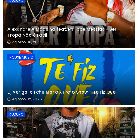
KUDURO
Alexandre A Máquina feat. Philippe Messias - Ser
Tropa Não é Fácil
Agosto 06, 2026
HOUSE MUSIC
Dj Verigal x Tchu Mário x Preto Show - Te Fiz Que
Agosto 02, 2026
KUDURO