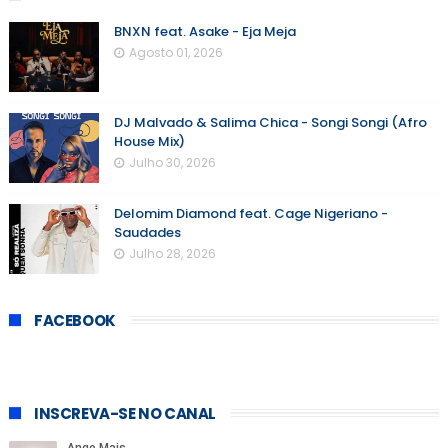
BNXN feat. Asake - Eja Meja
Agosto 01, 2026
DJ Malvado & Salima Chica - Songi Songi (Afro
House Mix)
Julho 30, 2026
Delomim Diamond feat. Cage Nigeriano -
Saudades
Julho 28, 2026
FACEBOOK
INSCREVA-SE NO CANAL