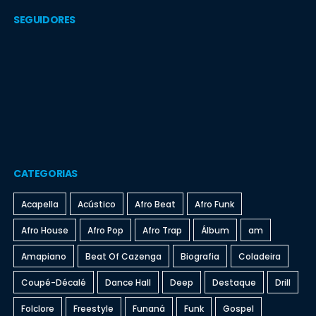
SEGUIDORES
CATEGORIAS
Acapella
Acústico
Afro Beat
Afro Funk
Afro House
Afro Pop
Afro Trap
Álbum
am
Amapiano
Beat Of Cazenga
Biografia
Coladeira
Coupé-Décalé
Dance Hall
Deep
Destaque
Drill
Folclore
Freestyle
Funaná
Funk
Gospel