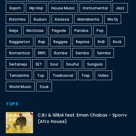
Gqom
Hip Hop
House Music
Instrumental
Jazz
Kizomba
Kuduro
Kwassa
Marrabenta
Mix Dj
Naija
Nócticias
Pagode
Pandza
Pop
Raggaeton
Rap
Reggae
Reprise
RnB
Rock
Romantica
RRPL
Rumba
Samba
Semba
Sertanejo
SET
Soul
Soulful
Sungura
Tarraxinha
Top
Tradicional
Trap
Video
World Music
Zouk
TOP 5
C.B.I & Silibé feat. Eman Chabas - Sporrv
(Afro House)