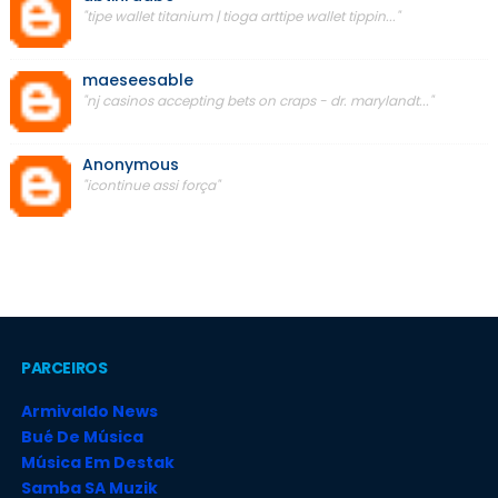
"tipe wallet titanium | tioga arttipe wallet tippin..."
maeseesable
"nj casinos accepting bets on craps - dr. marylandt..."
Anonymous
"icontinue assi força"
PARCEIROS
Armivaldo News
Bué De Música
Música Em Destak
Samba SA Muzik