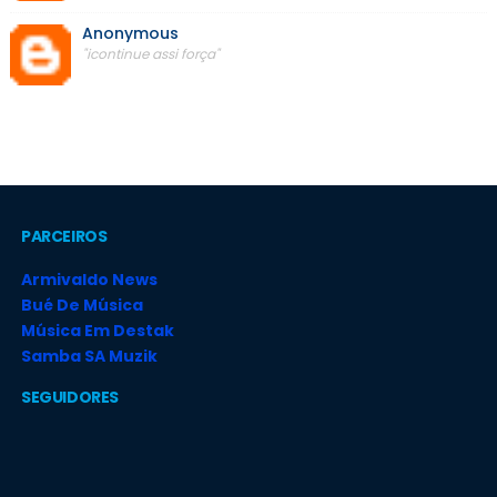
Anonymous
"icontinue assi força"
PARCEIROS
Armivaldo News
Bué De Música
Música Em Destak
Samba SA Muzik
SEGUIDORES