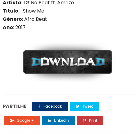
Artista
: LG No Beat ft. Amaze
Titulo
: Show Me
Gênero
: Afro Beat
Ano
: 201
7
PARTILHE
Facebook
Tweet
Google +
Linkedin
Pin it