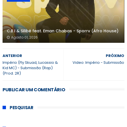
C.B.I & Silibé feat. Eman Chabas - Sporrv (Afro House)
Agosto 01, 2026
ANTERIOR
PRÓXIMO
Império (Fly Skuad, Lucassio &
Video: Império - Submissão
Kid MC) - Submissão (Rap)
(Prod. 2R)
PUBLICAR UM COMENTÁRIO
PESQUISAR