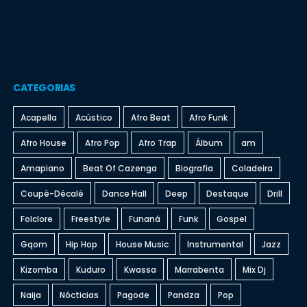
CATEGORIAS
Acapella
Acústico
Afro Beat
Afro Funk
Afro House
Afro Pop
Afro Trap
Álbum
am
Amapiano
Beat Of Cazenga
Biografia
Coladeira
Coupé-Décalé
Dance Hall
Deep
Destaque
Drill
Folclore
Freestyle
Funaná
Funk
Gospel
Gqom
Hip Hop
House Music
Instrumental
Jazz
Kizomba
Kuduro
Kwassa
Marrabenta
Mix Dj
Naija
Nócticias
Pagode
Pandza
Pop