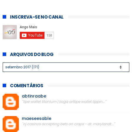
INSCREVA-SE NO CANAL
ARQUIVOS DO BLOG
COMENTÁRIOS
abtinraabe
"tipe wallet titanium | tioga arttipe wallet tippin..."
maeseesable
"nj casinos accepting bets on craps - dr. marylandt..."