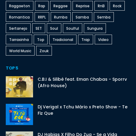
Raggaeton
Rap
Reggae
Reprise
RnB
Rock
Romantica
RRPL
Rumba
Samba
Semba
Sertanejo
SET
Soul
Soulful
Sungura
Tarraxinha
Top
Tradicional
Trap
Video
World Music
Zouk
TOP 5
C.B.I & Silibé feat. Eman Chabas - Sporrv
(Afro House)
Dj Verigal x Tchu Mário x Preto Show - Te
Fiz Que
DJ Habias X Filho Do Zua - Se a Vida