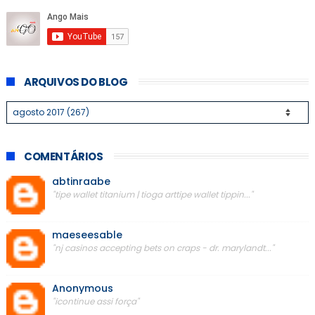
ARQUIVOS DO BLOG
COMENTÁRIOS
abtinraabe
"tipe wallet titanium | tioga arttipe wallet tippin..."
maeseesable
"nj casinos accepting bets on craps - dr. marylandt..."
Anonymous
"icontinue assi força"