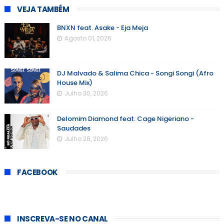
VEJA TAMBÉM
BNXN feat. Asake - Eja Meja
Agosto 01, 2026
DJ Malvado & Salima Chica - Songi Songi (Afro
House Mix)
Julho 30, 2026
Delomim Diamond feat. Cage Nigeriano -
Saudades
Julho 28, 2026
FACEBOOK
INSCREVA-SE NO CANAL