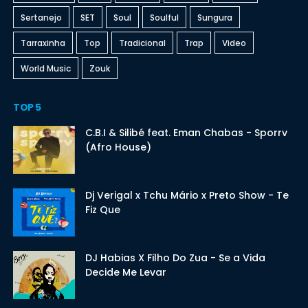
Sertanejo
SET
Soul
Soulful
Sungura
Tarraxinha
Top
Tradicional
Trap
Video
World Music
Zouk
TOP 5
C.B.I & Silibé feat. Eman Chabas - Sporrv
(Afro House)
Dj Verigal x Tchu Mário x Preto Show - Te
Fiz Que
DJ Habias X Filho Do Zua - Se a Vida
Decide Me Levar