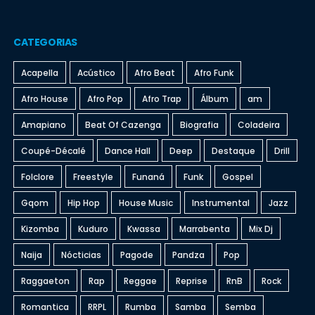
CATEGORIAS
Acapella
Acústico
Afro Beat
Afro Funk
Afro House
Afro Pop
Afro Trap
Álbum
am
Amapiano
Beat Of Cazenga
Biografia
Coladeira
Coupé-Décalé
Dance Hall
Deep
Destaque
Drill
Folclore
Freestyle
Funaná
Funk
Gospel
Gqom
Hip Hop
House Music
Instrumental
Jazz
Kizomba
Kuduro
Kwassa
Marrabenta
Mix Dj
Naija
Nócticias
Pagode
Pandza
Pop
Raggaeton
Rap
Reggae
Reprise
RnB
Rock
Romantica
RRPL
Rumba
Samba
Semba