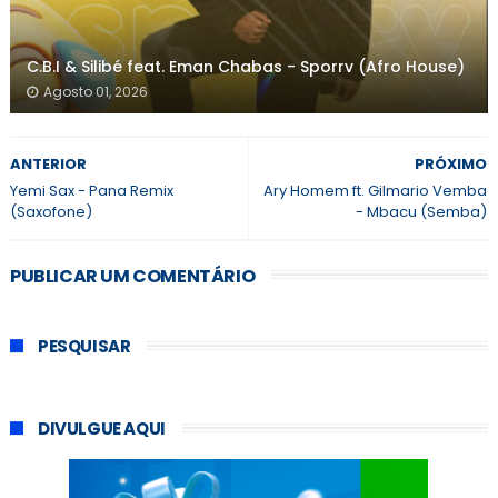
C.B.I & Silibé feat. Eman Chabas - Sporrv (Afro House)
Agosto 01, 2026
ANTERIOR
PRÓXIMO
Yemi Sax - Pana Remix
Ary Homem ft. Gilmario Vemba
(Saxofone)
- Mbacu (Semba)
PUBLICAR UM COMENTÁRIO
PESQUISAR
DIVULGUE AQUI