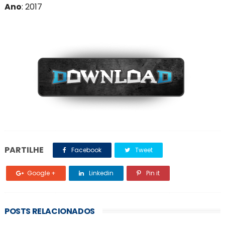
Ano
: 201
7
PARTILHE
Facebook
Tweet
Google +
Linkedin
Pin it
POSTS RELACIONADOS