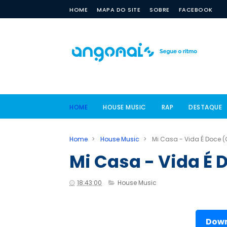
HOME
MAPA DO SITE
SOBRE
FACEBOOK
HOME
HOUSE MUSIC
RAP
DESTAQUE
Home
>
House Music
>
Mi Casa - Vida É Doce (O
Mi Casa - Vida É 
18:43:00
House Music
Down