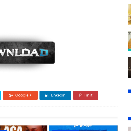
Google +
Linkedin
Pin it