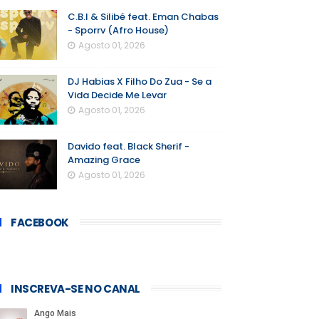
C.B.I & Silibé feat. Eman Chabas
- Sporrv (Afro House)
Agosto 01, 2026
DJ Habias X Filho Do Zua - Se a
Vida Decide Me Levar
Agosto 01, 2026
Davido feat. Black Sherif -
Amazing Grace
Agosto 01, 2026
FACEBOOK
INSCREVA-SE NO CANAL