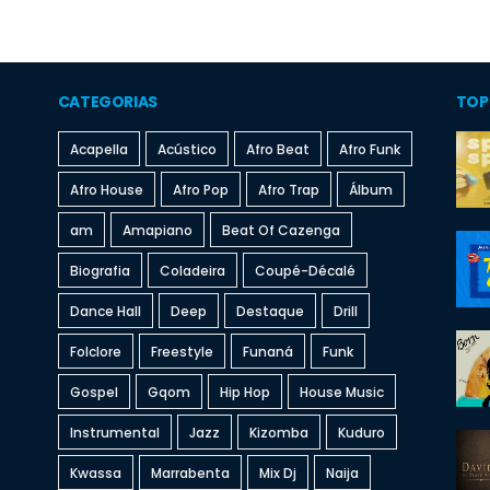
CATEGORIAS
TOP
Acapella
Acústico
Afro Beat
Afro Funk
Afro House
Afro Pop
Afro Trap
Álbum
am
Amapiano
Beat Of Cazenga
Biografia
Coladeira
Coupé-Décalé
Dance Hall
Deep
Destaque
Drill
Folclore
Freestyle
Funaná
Funk
Gospel
Gqom
Hip Hop
House Music
Instrumental
Jazz
Kizomba
Kuduro
Kwassa
Marrabenta
Mix Dj
Naija