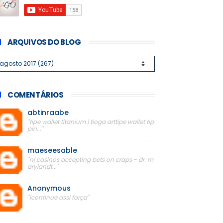
ARQUIVOS DO BLOG
COMENTÁRIOS
abtinraabe
"tipe wallet titanium | tioga arttipe wallet tip
pin..."
maeseesable
"nj casinos accepting bets on craps - dr. m
arylandt..."
Anonymous
"icontinue assi força"