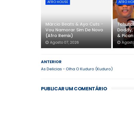
AFRO HOUSE
AFRO HO
Márcio Beats & Ayo Cuts -
Tchutch
Vou Namorar Sim De Novo
Doddy, 
(Afro Remix)
& Pica
Agosto 07, 2026
Agosto
ANTERIOR
As Delicias - Olha O Kuduro (Kuduro)
PUBLICAR UM COMENTÁRIO