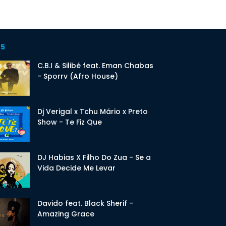
 5
C.B.I & Silibé feat. Eman Chabas
- Sporrv (Afro House)
Dj Verigal x Tchu Mário x Preto
Show - Te Fiz Que
DJ Habias X Filho Do Zua - Se a
Vida Decide Me Levar
Davido feat. Black Sherif -
Amazing Grace