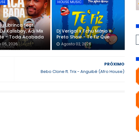
USE
HOUSE MUSIC
u Librinca feat.
DJ Kalisboy, Adi Mix
Dj Verigal x Tchu Mário x
nte - Toda Acabada
Preto Show - Te Fiz Que
 05, 2026
Agosto 02, 2026
PRÓXIMO
Bebo Clone ft. Trix - Anguibé (Afro House)