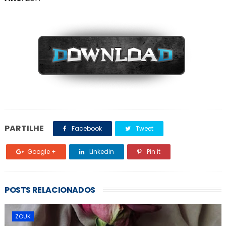
PARTILHE
Facebook
Tweet
Google +
Linkedin
Pin it
POSTS RELACIONADOS
ZOUK