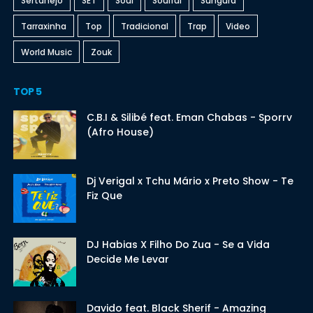
Sertanejo
SET
Soul
Soulful
Sungura
Tarraxinha
Top
Tradicional
Trap
Video
World Music
Zouk
TOP 5
C.B.I & Silibé feat. Eman Chabas - Sporrv
(Afro House)
Dj Verigal x Tchu Mário x Preto Show - Te
Fiz Que
DJ Habias X Filho Do Zua - Se a Vida
Decide Me Levar
Davido feat. Black Sherif - Amazing