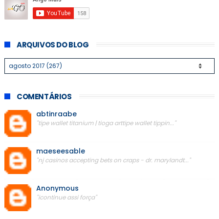
ARQUIVOS DO BLOG
COMENTÁRIOS
abtinraabe
"tipe wallet titanium | tioga arttipe wallet tippin..."
maeseesable
"nj casinos accepting bets on craps - dr. marylandt..."
Anonymous
"icontinue assi força"