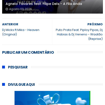
Agnelo Tavares feat. Filipe Dels - A Fila Anda
Agosto 03, 2026
ANTERIOR
PRÓXIMO
Dj Micks ft Mika - Heaven
Puto Prata Feat. Piploy Pipas, Dj
(Original)
Habias & Dj Veneno - Waatão
(Reprise)
PUBLICAR UM COMENTÁRIO
PESQUISAR
DIVULGUE AQUI