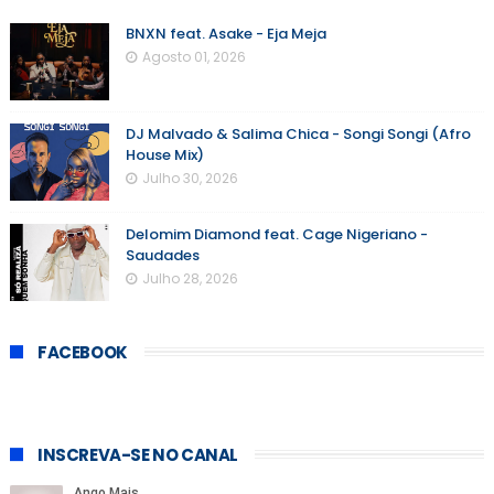
BNXN feat. Asake - Eja Meja
Agosto 01, 2026
DJ Malvado & Salima Chica - Songi Songi (Afro
House Mix)
Julho 30, 2026
Delomim Diamond feat. Cage Nigeriano -
Saudades
Julho 28, 2026
FACEBOOK
INSCREVA-SE NO CANAL