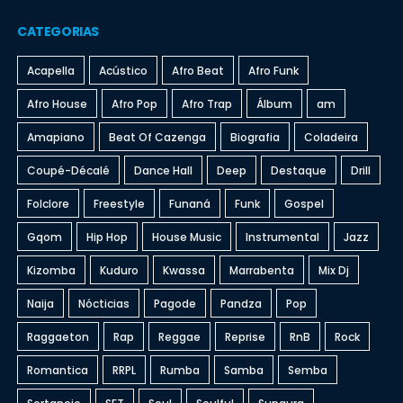
CATEGORIAS
Acapella
Acústico
Afro Beat
Afro Funk
Afro House
Afro Pop
Afro Trap
Álbum
am
Amapiano
Beat Of Cazenga
Biografia
Coladeira
Coupé-Décalé
Dance Hall
Deep
Destaque
Drill
Folclore
Freestyle
Funaná
Funk
Gospel
Gqom
Hip Hop
House Music
Instrumental
Jazz
Kizomba
Kuduro
Kwassa
Marrabenta
Mix Dj
Naija
Nócticias
Pagode
Pandza
Pop
Raggaeton
Rap
Reggae
Reprise
RnB
Rock
Romantica
RRPL
Rumba
Samba
Semba