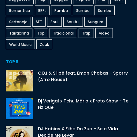
Romantica
RRPL
Rumba
Samba
Semba
Sertanejo
SET
Soul
Soulful
Sungura
Tarraxinha
Top
Tradicional
Trap
Video
World Music
Zouk
TOP 5
C.B.I & Silibé feat. Eman Chabas - Sporrv
(Afro House)
Dj Verigal x Tchu Mário x Preto Show - Te
Fiz Que
DJ Habias X Filho Do Zua - Se a Vida
Decide Me Levar