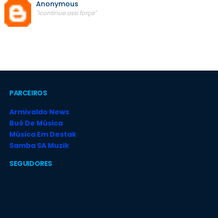
Anonymous
"icontinue assi força"
PARCEIROS
Armivaldo News
Bué De Música
Música Em Destak
Samba SA Muzik
SEGUIDORES