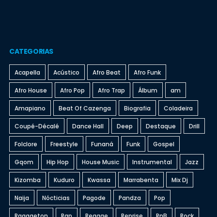
CATEGORIAS
Acapella
Acústico
Afro Beat
Afro Funk
Afro House
Afro Pop
Afro Trap
Álbum
am
Amapiano
Beat Of Cazenga
Biografia
Coladeira
Coupé-Décalé
Dance Hall
Deep
Destaque
Drill
Folclore
Freestyle
Funaná
Funk
Gospel
Gqom
Hip Hop
House Music
Instrumental
Jazz
Kizomba
Kuduro
Kwassa
Marrabenta
Mix Dj
Naija
Nócticias
Pagode
Pandza
Pop
Raggaeton
Rap
Reggae
Reprise
RnB
Rock