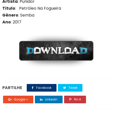
Artista
: Punidor
Titulo
: Petróleo Na Fogueira
Gênero
: Semba
Ano
: 201
7
PARTILHE
Facebook
Tweet
Google +
Linkedin
Pin it