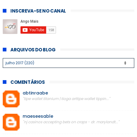
INSCREVA-SE NO CANAL
ARQUIVOS DO BLOG
COMENTÁRIOS
abtinraabe
"tipe wallet titanium | tioga arttipe wallet tippin..."
maeseesable
"nj casinos accepting bets on craps - dr. marylandt..."