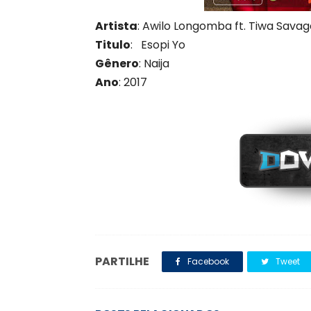
Artista
: Awilo Longomba ft. Tiwa Savag
Titulo
: Esopi Yo
Gênero
: Naija
Ano
: 201
7
PARTILHE
Facebook
Tweet