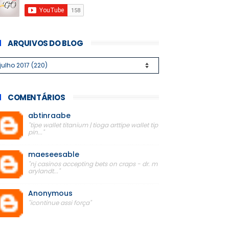
ARQUIVOS DO BLOG
COMENTÁRIOS
abtinraabe
"tipe wallet titanium | tioga arttipe wallet tip
pin..."
maeseesable
"nj casinos accepting bets on craps - dr. m
arylandt..."
Anonymous
"icontinue assi força"