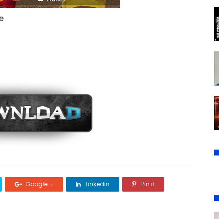
e
Google +
Linkedin
Pin it