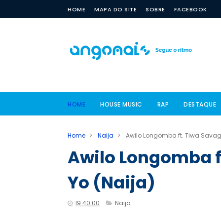
HOME
MAPA DO SITE
SOBRE
FACEBOOK
HOME
HOUSE MUSIC
RAP
DESTAQUE
Home
>
Naija
>
Awilo Longomba ft. Tiwa Savage
Awilo Longomba ft
Yo (Naija)
19:40:00
Naija