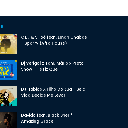
 5
C.B.I & Silibé feat. Eman Chabas
- Sporrv (Afro House)
Dj Verigal x Tchu Mário x Preto
Show - Te Fiz Que
DJ Habias X Filho Do Zua - Se a
Vida Decide Me Levar
Davido feat. Black Sherif -
Amazing Grace