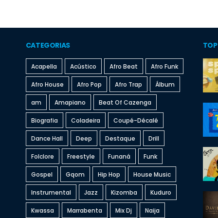
CATEGORIAS
TOP
Acapella
Acústico
Afro Beat
Afro Funk
Afro House
Afro Pop
Afro Trap
Álbum
am
Amapiano
Beat Of Cazenga
Biografia
Coladeira
Coupé-Décalé
Dance Hall
Deep
Destaque
Drill
Folclore
Freestyle
Funaná
Funk
Gospel
Gqom
Hip Hop
House Music
Instrumental
Jazz
Kizomba
Kuduro
Kwassa
Marrabenta
Mix Dj
Naija