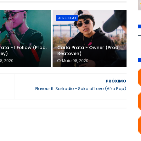
AFRO BEAT
rata - I Follow (Prod.
Carla Prata - Owner (Prod.
ley)
Beatoven)
8, 2020
Maio 08, 2020
PRÓXIMO
Flavour ft. Sarkodie - Sake of Love (Afro Pop)