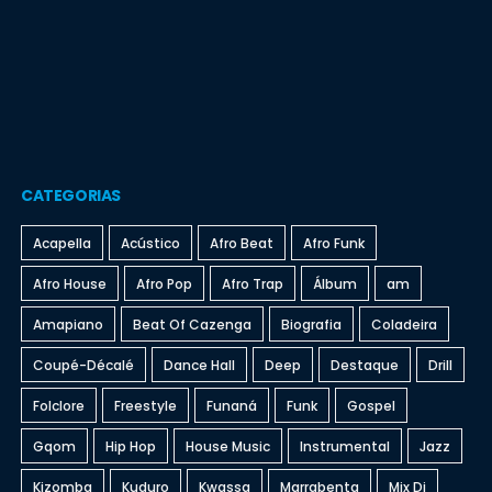
CATEGORIAS
Acapella
Acústico
Afro Beat
Afro Funk
Afro House
Afro Pop
Afro Trap
Álbum
am
Amapiano
Beat Of Cazenga
Biografia
Coladeira
Coupé-Décalé
Dance Hall
Deep
Destaque
Drill
Folclore
Freestyle
Funaná
Funk
Gospel
Gqom
Hip Hop
House Music
Instrumental
Jazz
Kizomba
Kuduro
Kwassa
Marrabenta
Mix Dj