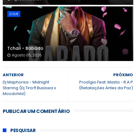
ZOUK
Tchali - Babado
Agosto 05, 2026
ANTERIOR
PRÓXIMO
Dj Maphorisa - Midnight
Prodígio Feat. Masta - R.A.P
Starring (Dj Tira ft Busiswa x
(Retaliações Antes da Paz)
Moodchild)
PUBLICAR UM COMENTÁRIO
PESQUISAR