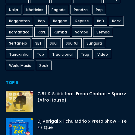
Naija
Nócticias
Pagode
Pandza
Pop
Raggaeton
Rap
Reggae
Reprise
RnB
Rock
Romantica
RRPL
Rumba
Samba
Semba
Sertanejo
SET
Soul
Soulful
Sungura
Tarraxinha
Top
Tradicional
Trap
Video
World Music
Zouk
TOP 5
C.B.I & Silibé feat. Eman Chabas - Sporrv
(Afro House)
Dj Verigal x Tchu Mário x Preto Show - Te
Fiz Que