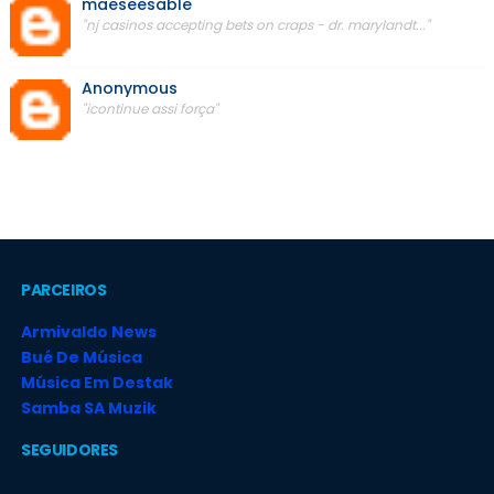
maeseesable
"nj casinos accepting bets on craps - dr. marylandt..."
Anonymous
"icontinue assi força"
PARCEIROS
Armivaldo News
Bué De Música
Música Em Destak
Samba SA Muzik
SEGUIDORES