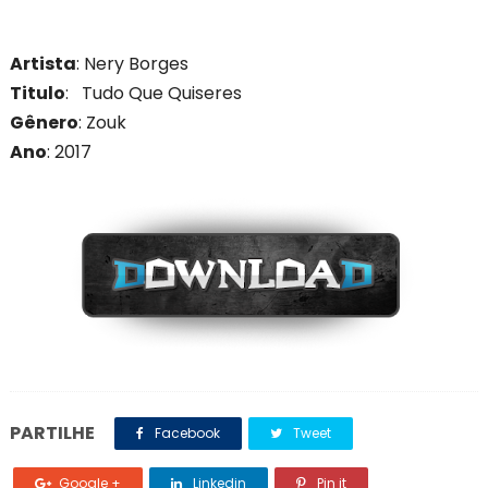
Artista
: Nery Borges
Titulo
: Tudo Que Quiseres
Gênero
: Zouk
Ano
: 201
7
PARTILHE
Facebook
Tweet
Google +
Linkedin
Pin it