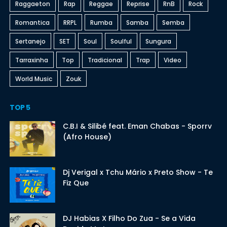
Raggaeton
Rap
Reggae
Reprise
RnB
Rock
Romantica
RRPL
Rumba
Samba
Semba
Sertanejo
SET
Soul
Soulful
Sungura
Tarraxinha
Top
Tradicional
Trap
Video
World Music
Zouk
TOP 5
C.B.I & Silibé feat. Eman Chabas - Sporrv
(Afro House)
Dj Verigal x Tchu Mário x Preto Show - Te
Fiz Que
DJ Habias X Filho Do Zua - Se a Vida