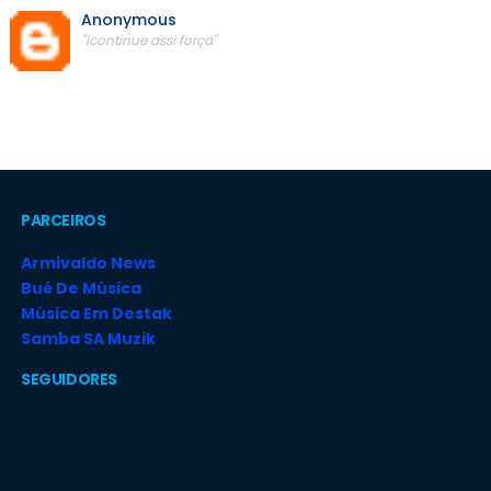
Anonymous
"icontinue assi força"
PARCEIROS
Armivaldo News
Bué De Música
Música Em Destak
Samba SA Muzik
SEGUIDORES