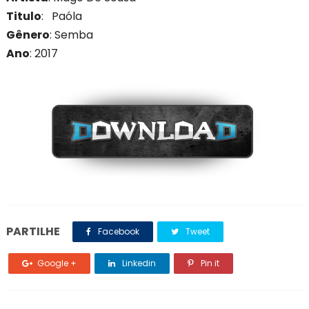
Titulo
: Paóla
Gênero
: Semba
Ano
: 201
7
PARTILHE
Facebook
Tweet
Google +
Linkedin
Pin it