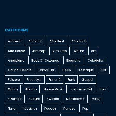
CATEGORIAS
Acapella
Acústico
Afro Beat
Afro Funk
Afro House
Afro Pop
Afro Trap
Álbum
am
Amapiano
Beat Of Cazenga
Biografia
Coladeira
Coupé-Décalé
Dance Hall
Deep
Destaque
Drill
Folclore
Freestyle
Funaná
Funk
Gospel
Gqom
Hip Hop
House Music
Instrumental
Jazz
Kizomba
Kuduro
Kwassa
Marrabenta
Mix Dj
Naija
Nócticias
Pagode
Pandza
Pop