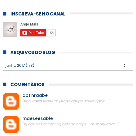
INSCREVA-SE NO CANAL
ARQUIVOS DO BLOG
COMENTÁRIOS
abtinraabe
"tipe wallet titanium | tioga arttipe wallet tippin..."
maeseesable
"nj casinos accepting bets on craps - dr. marylandt..."