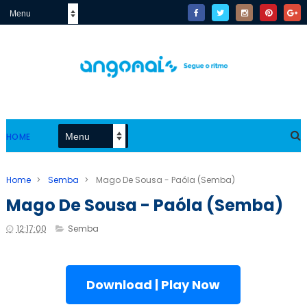
HOME
Home
>
Semba
>
Mago De Sousa - Paóla (Semba)
Mago De Sousa - Paóla (Semba)
12:17:00
Semba
Download | Play Now